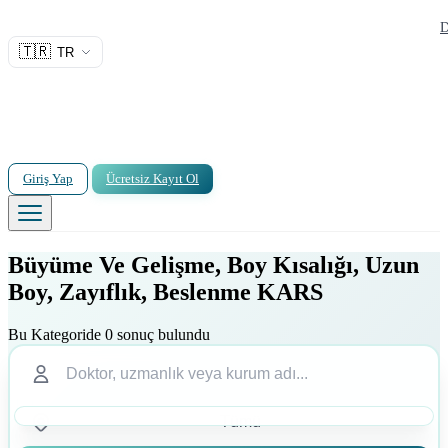
D
🇹🇷
TR
Giriş Yap
Ücretsiz Kayıt Ol
Büyüme Ve Gelişme, Boy Kısalığı, Uzun
Boy, Zayıflık, Beslenme KARS
Bu Kategoride 0 sonuç bulundu