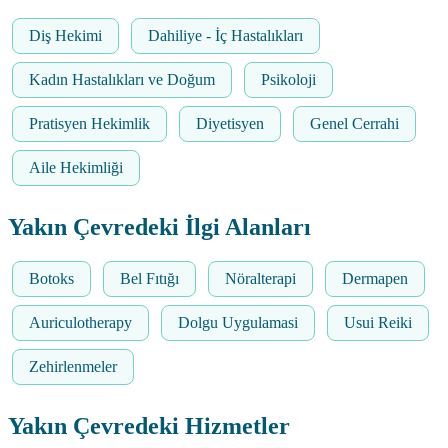
Diş Hekimi
Dahiliye - İç Hastalıkları
Kadın Hastalıkları ve Doğum
Psikoloji
Pratisyen Hekimlik
Diyetisyen
Genel Cerrahi
Aile Hekimliği
Yakın Çevredeki İlgi Alanları
Botoks
Bel Fıtığı
Nöralterapi
Dermapen
Auriculotherapy
Dolgu Uygulamasi
Usui Reiki
Zehirlenmeler
Yakın Çevredeki Hizmetler