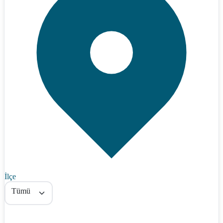
İlçe
Tümü