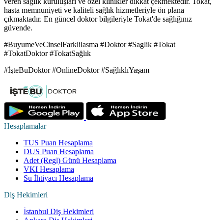
veren sağlık kuruluşları ve özel klinikler dikkat çekmektedir. Tokat,
hasta memnuniyeti ve kaliteli sağlık hizmetleriyle ön plana
çıkmaktadır. En güncel doktor bilgileriyle Tokat'de sağlığınız
güvende.
#BuyumeVeCinselFarklilasma #Doktor #Saglik #Tokat
#TokatDoktor #TokatSağlık
#İşteBuDoktor #OnlineDoktor #SağlıklıYaşam
Hesaplamalar
TUS Puan Hesaplama
DUS Puan Hesaplama
Adet (Regl) Günü Hesaplama
VKI Hesaplama
Su İhtiyacı Hesaplama
Diş Hekimleri
İstanbul Diş Hekimleri