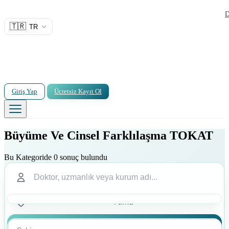
D
🇹🇷
TR
Giriş Yap
Ücretsiz Kayıt Ol
Büyüme Ve Cinsel Farklılaşma TOKAT
Bu Kategoride 0 sonuç bulundu
Ara
Ara