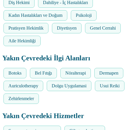
Diş Hekimi
Dahiliye - İç Hastalıkları
Kadın Hastalıkları ve Doğum
Psikoloji
Pratisyen Hekimlik
Diyetisyen
Genel Cerrahi
Aile Hekimliği
Yakın Çevredeki İlgi Alanları
Botoks
Bel Fıtığı
Nöralterapi
Dermapen
Auriculotherapy
Dolgu Uygulamasi
Usui Reiki
Zehirlenmeler
Yakın Çevredeki Hizmetler