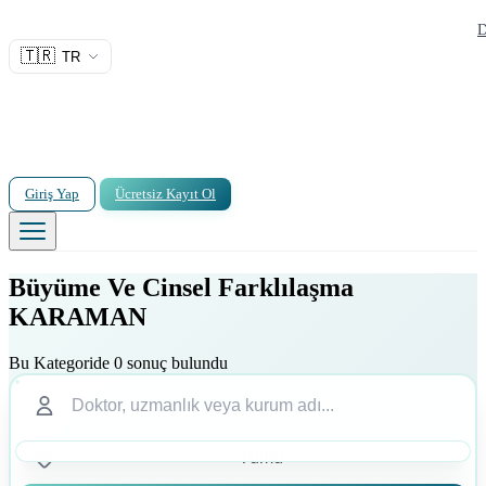
D
🇹🇷
TR
Giriş Yap
Ücretsiz Kayıt Ol
Büyüme Ve Cinsel Farklılaşma
KARAMAN
Bu Kategoride 0 sonuç bulundu