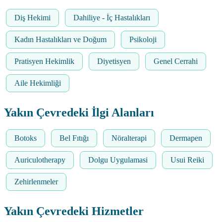
Diş Hekimi
Dahiliye - İç Hastalıkları
Kadın Hastalıkları ve Doğum
Psikoloji
Pratisyen Hekimlik
Diyetisyen
Genel Cerrahi
Aile Hekimliği
Yakın Çevredeki İlgi Alanları
Botoks
Bel Fıtığı
Nöralterapi
Dermapen
Auriculotherapy
Dolgu Uygulamasi
Usui Reiki
Zehirlenmeler
Yakın Çevredeki Hizmetler