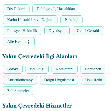
Diş Hekimi
Dahiliye - İç Hastalıkları
Kadın Hastalıkları ve Doğum
Psikoloji
Pratisyen Hekimlik
Diyetisyen
Genel Cerrahi
Aile Hekimliği
Yakın Çevredeki İlgi Alanları
Botoks
Bel Fıtığı
Nöralterapi
Dermapen
Auriculotherapy
Dolgu Uygulamasi
Usui Reiki
Zehirlenmeler
Yakın Çevredeki Hizmetler