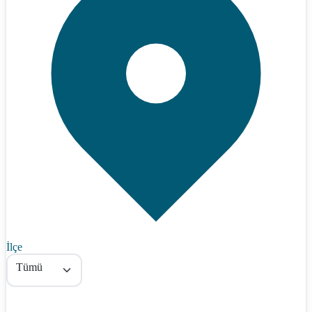
İlçe
Tümü