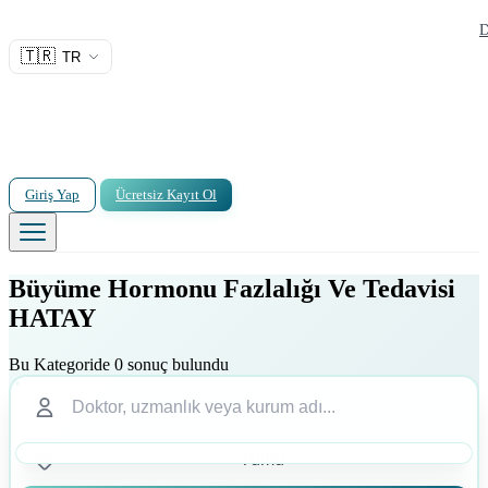
D
🇹🇷
TR
Giriş Yap
Ücretsiz Kayıt Ol
Büyüme Hormonu Fazlalığı Ve Tedavisi
HATAY
Bu Kategoride 0 sonuç bulundu