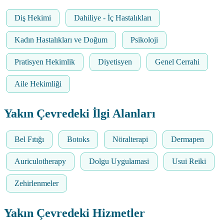
Diş Hekimi
Dahiliye - İç Hastalıkları
Kadın Hastalıkları ve Doğum
Psikoloji
Pratisyen Hekimlik
Diyetisyen
Genel Cerrahi
Aile Hekimliği
Yakın Çevredeki İlgi Alanları
Bel Fıtığı
Botoks
Nöralterapi
Dermapen
Auriculotherapy
Dolgu Uygulamasi
Usui Reiki
Zehirlenmeler
Yakın Çevredeki Hizmetler