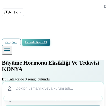
D
🇹🇷
TR
Giriş Yap
Ücretsiz Kayıt Ol
Büyüme Hormonu Eksikliği Ve Tedavisi
KONYA
Bu Kategoride 0 sonuç bulundu