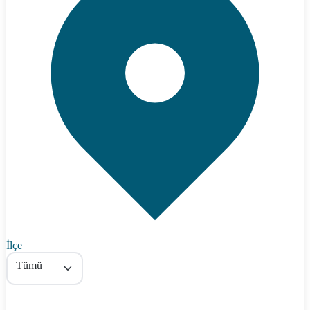
İlçe
Tümü