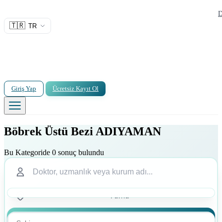
D
🇹🇷
TR
Giriş Yap
Ücretsiz Kayıt Ol
Böbrek Üstü Bezi ADIYAMAN
Bu Kategoride 0 sonuç bulundu
Ara
Ara