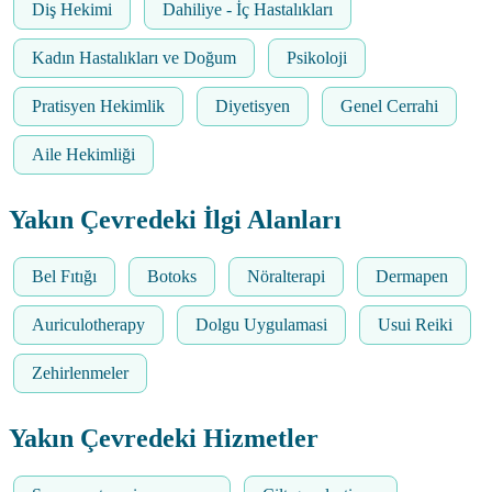
Diş Hekimi
Dahiliye - İç Hastalıkları
Kadın Hastalıkları ve Doğum
Psikoloji
Pratisyen Hekimlik
Diyetisyen
Genel Cerrahi
Aile Hekimliği
Yakın Çevredeki İlgi Alanları
Bel Fıtığı
Botoks
Nöralterapi
Dermapen
Auriculotherapy
Dolgu Uygulamasi
Usui Reiki
Zehirlenmeler
Yakın Çevredeki Hizmetler