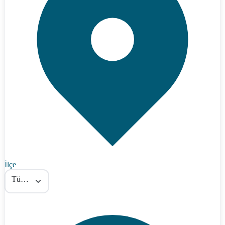
İlçe
Tümü