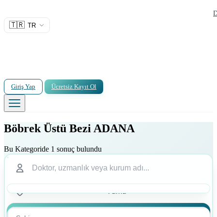
D
🇹🇷
TR
Giriş Yap
Ücretsiz Kayıt Ol
Böbrek Üstü Bezi ADANA
Bu Kategoride 1 sonuç bulundu
Ara
Ara