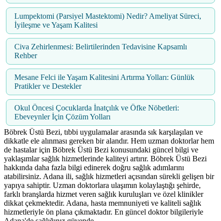
Lumpektomi (Parsiyel Mastektomi) Nedir? Ameliyat Süreci,
İyileşme ve Yaşam Kalitesi
Civa Zehirlenmesi: Belirtilerinden Tedavisine Kapsamlı
Rehber
Mesane Felci ile Yaşam Kalitesini Artırma Yolları: Günlük
Pratikler ve Destekler
Okul Öncesi Çocuklarda İnatçılık ve Öfke Nöbetleri:
Ebeveynler İçin Çözüm Yolları
Böbrek Üstü Bezi, tıbbi uygulamalar arasında sık karşılaşılan ve
dikkatle ele alınması gereken bir alandır. Hem uzman doktorlar hem
de hastalar için Böbrek Üstü Bezi konusundaki güncel bilgi ve
yaklaşımlar sağlık hizmetlerinde kaliteyi artırır. Böbrek Üstü Bezi
hakkında daha fazla bilgi edinerek doğru sağlık adımlarını
atabilirsiniz. Adana ili, sağlık hizmetleri açısından sürekli gelişen bir
yapıya sahiptir. Uzman doktorlara ulaşımın kolaylaştığı şehirde,
farklı branşlarda hizmet veren sağlık kuruluşları ve özel klinikler
dikkat çekmektedir. Adana, hasta memnuniyeti ve kaliteli sağlık
hizmetleriyle ön plana çıkmaktadır. En güncel doktor bilgileriyle
Adana'de sağlığınız güvende.