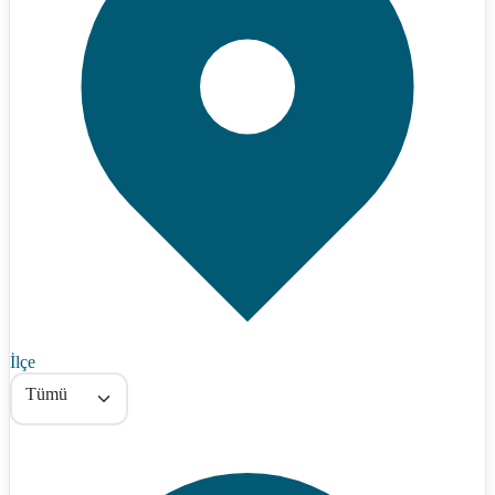
İlçe
Tümü