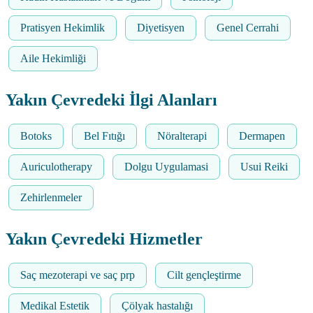
Pratisyen Hekimlik
Diyetisyen
Genel Cerrahi
Aile Hekimliği
Yakın Çevredeki İlgi Alanları
Botoks
Bel Fıtığı
Nöralterapi
Dermapen
Auriculotherapy
Dolgu Uygulamasi
Usui Reiki
Zehirlenmeler
Yakın Çevredeki Hizmetler
Saç mezoterapi ve saç prp
Cilt gençleştirme
Medikal Estetik
Çölyak hastalığı