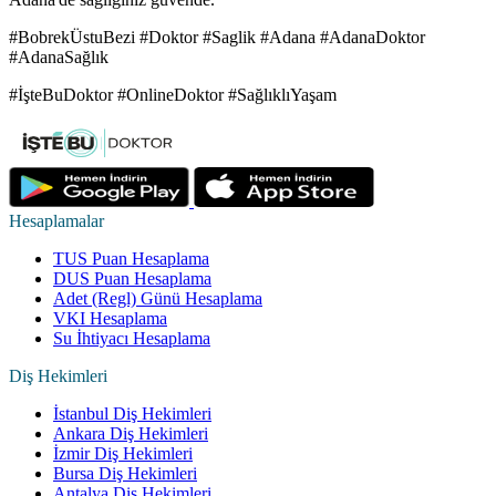
#BobrekÜstuBezi #Doktor #Saglik #Adana #AdanaDoktor
#AdanaSağlık
#İşteBuDoktor #OnlineDoktor #SağlıklıYaşam
Hesaplamalar
TUS Puan Hesaplama
DUS Puan Hesaplama
Adet (Regl) Günü Hesaplama
VKI Hesaplama
Su İhtiyacı Hesaplama
Diş Hekimleri
İstanbul Diş Hekimleri
Ankara Diş Hekimleri
İzmir Diş Hekimleri
Bursa Diş Hekimleri
Antalya Diş Hekimleri