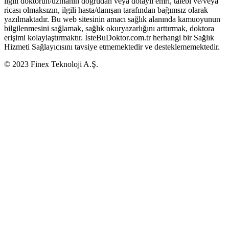
ilgili doktorun/uzmanın doğrudan veya dolaylı emri, talebi ve/veya
ricası olmaksızın, ilgili hasta/danışan tarafından bağımsız olarak
yazılmaktadır. Bu web sitesinin amacı sağlık alanında kamuoyunun
bilgilenmesini sağlamak, sağlık okuryazarlığını arttırmak, doktora
erişimi kolaylaştırmaktır. İsteBuDoktor.com.tr herhangi bir Sağlık
Hizmeti Sağlayıcısını tavsiye etmemektedir ve desteklememektedir.
© 2023 Finex Teknoloji A.Ş.