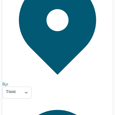
İlçe
Tümü