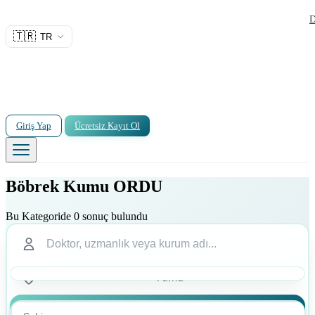
D
🇹🇷
TR
Giriş Yap
Ücretsiz Kayıt Ol
Böbrek Kumu ORDU
Bu Kategoride 0 sonuç bulundu
Ara
Ara