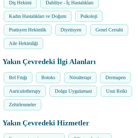
Diş Hekimi
Dahiliye - İç Hastalıkları
Kadın Hastalıkları ve Doğum
Psikoloji
Pratisyen Hekimlik
Diyetisyen
Genel Cerrahi
Aile Hekimliği
Yakın Çevredeki İlgi Alanları
Bel Fıtığı
Botoks
Nöralterapi
Dermapen
Auriculotherapy
Dolgu Uygulamasi
Usui Reiki
Zehirlenmeler
Yakın Çevredeki Hizmetler