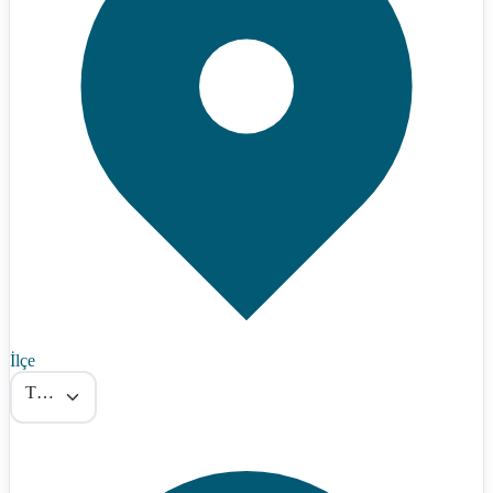
İlçe
Tümü