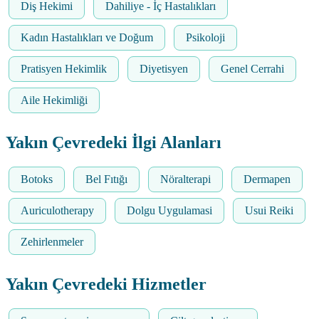
Diş Hekimi
Dahiliye - İç Hastalıkları
Kadın Hastalıkları ve Doğum
Psikoloji
Pratisyen Hekimlik
Diyetisyen
Genel Cerrahi
Aile Hekimliği
Yakın Çevredeki İlgi Alanları
Botoks
Bel Fıtığı
Nöralterapi
Dermapen
Auriculotherapy
Dolgu Uygulamasi
Usui Reiki
Zehirlenmeler
Yakın Çevredeki Hizmetler