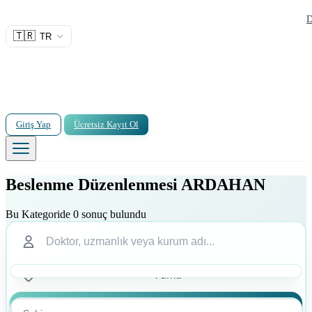
D
🇹🇷
TR
Giriş Yap
Ücretsiz Kayıt Ol
Beslenme Düzenlenmesi ARDAHAN
Bu Kategoride 0 sonuç bulundu
Ara
Ara