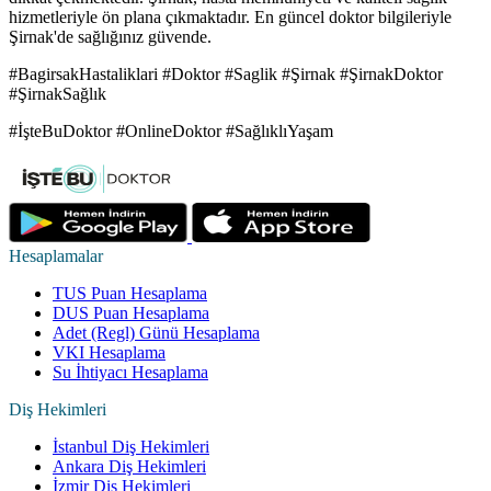
hizmetleriyle ön plana çıkmaktadır. En güncel doktor bilgileriyle
Şirnak'de sağlığınız güvende.
#BagirsakHastaliklari #Doktor #Saglik #Şirnak #ŞirnakDoktor
#ŞirnakSağlık
#İşteBuDoktor #OnlineDoktor #SağlıklıYaşam
Hesaplamalar
TUS Puan Hesaplama
DUS Puan Hesaplama
Adet (Regl) Günü Hesaplama
VKI Hesaplama
Su İhtiyacı Hesaplama
Diş Hekimleri
İstanbul Diş Hekimleri
Ankara Diş Hekimleri
İzmir Diş Hekimleri