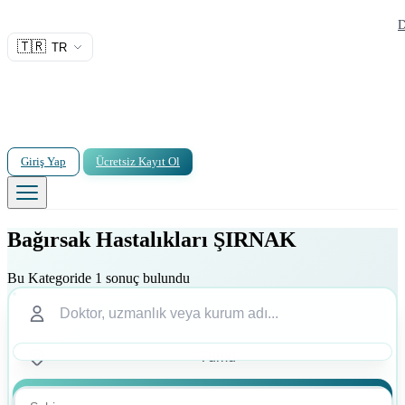
D
🇹🇷
TR
Giriş Yap
Ücretsiz Kayıt Ol
Bağırsak Hastalıkları ŞIRNAK
Bu Kategoride 1 sonuç bulundu
Ara
Ara