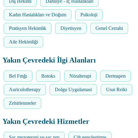
Diş Hekimi
Dahiliye - İç Hastalıkları
Kadın Hastalıkları ve Doğum
Psikoloji
Pratisyen Hekimlik
Diyetisyen
Genel Cerrahi
Aile Hekimliği
Yakın Çevredeki İlgi Alanları
Bel Fıtığı
Botoks
Nöralterapi
Dermapen
Auriculotherapy
Dolgu Uygulamasi
Usui Reiki
Zehirlenmeler
Yakın Çevredeki Hizmetler
Saç mezoterapi ve saç prp
Cilt gençleştirme