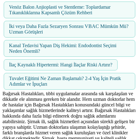
Venöz Balon Anjioplasti ve Stentleme: Toplardamar
Tıkanıklıklarına Kapsamlı Çözüm Rehberi
İki veya Daha Fazla Sezaryen Sonrası VBAC Mümkün Mü?
Uzman Görüşleri
Kanal Tedavisi Yapan Diş Hekimi: Endodontist Seçimi
Neden Önemli?
İlaç Kaynaklı Hipertermi: Hangi İlaçlar Riski Artırır?
Tuvalet Eğitimi Ne Zaman Başlamalı? 2-4 Yaş İçin Pratik
Adımlar ve İpuçları
Bağırsak Hastalıkları, tıbbi uygulamalar arasında sık karşılaşılan ve
dikkatle ele alınması gereken bir alandır. Hem uzman doktorlar hem
de hastalar için Bağırsak Hastalıkları konusundaki güncel bilgi ve
yaklaşımlar sağlık hizmetlerinde kaliteyi artırır. Bağırsak Hastalıkları
hakkında daha fazla bilgi edinerek doğru sağlık adımlarını
atabilirsiniz. Şirnak ili, sağlık hizmetleri açısından sürekli gelişen bir
yapıya sahiptir. Uzman doktorlara ulaşımın kolaylaştığı şehirde,
farklı branşlarda hizmet veren sağlık kuruluşları ve özel klinikler
dikkat çekmektedir. Şirnak, hasta memnuniyeti ve kaliteli sağlık