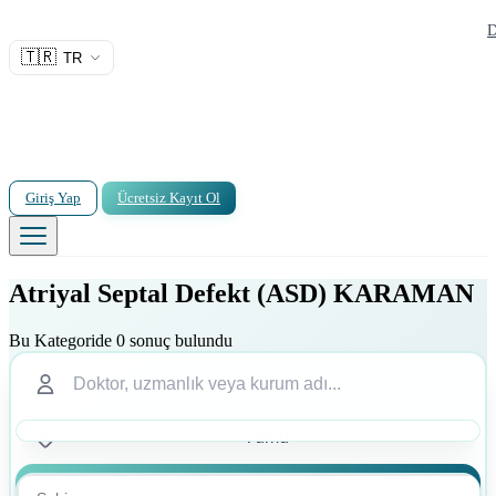
D
🇹🇷
TR
Giriş Yap
Ücretsiz Kayıt Ol
Atriyal Septal Defekt (ASD) KARAMAN
Bu Kategoride 0 sonuç bulundu
Ara
Ara