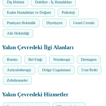
Diş Hekimi
Dahiliye - İç Hastalıkları
Kadın Hastalıkları ve Doğum
Psikoloji
Pratisyen Hekimlik
Diyetisyen
Genel Cerrahi
Aile Hekimliği
Yakın Çevredeki İlgi Alanları
Botoks
Bel Fıtığı
Nöralterapi
Dermapen
Auriculotherapy
Dolgu Uygulamasi
Usui Reiki
Zehirlenmeler
Yakın Çevredeki Hizmetler