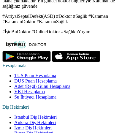
plana çıkmaktadır. En güncel doktor bilgileriyle Karaman'de
sağlığınız güvende.
#AtriyalSeptalDefekt(ASD) #Doktor #Saglik #Karaman
#KaramanDoktor #KaramanSağlık
#İşteBuDoktor #OnlineDoktor #SağlıklıYaşam
Hesaplamalar
TUS Puan Hesaplama
DUS Puan Hesaplama
Adet (Regl) Günü Hesaplama
VKI Hesaplama
Su İhtiyacı Hesaplama
Diş Hekimleri
İstanbul Diş Hekimleri
Ankara Diş Hekimleri
İzmir Diş Hekimleri