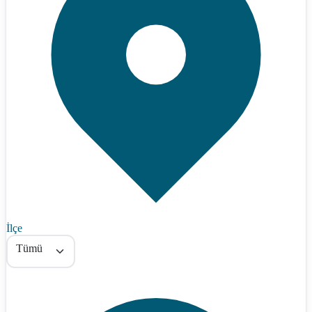
İlçe
Tümü