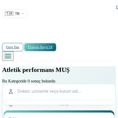
D
🇹🇷
TR
Giriş Yap
Ücretsiz Kayıt Ol
Atletik performans MUŞ
Bu Kategoride 0 sonuç bulundu
Ara
Ara