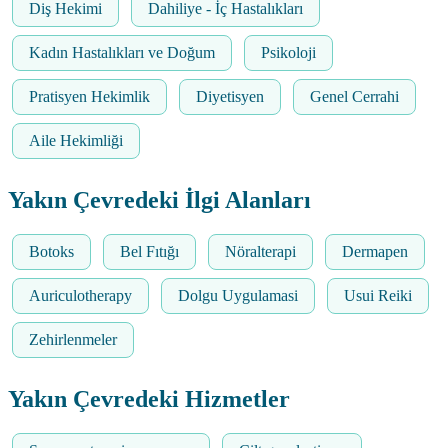
Diş Hekimi
Dahiliye - İç Hastalıkları
Kadın Hastalıkları ve Doğum
Psikoloji
Pratisyen Hekimlik
Diyetisyen
Genel Cerrahi
Aile Hekimliği
Yakın Çevredeki İlgi Alanları
Botoks
Bel Fıtığı
Nöralterapi
Dermapen
Auriculotherapy
Dolgu Uygulamasi
Usui Reiki
Zehirlenmeler
Yakın Çevredeki Hizmetler