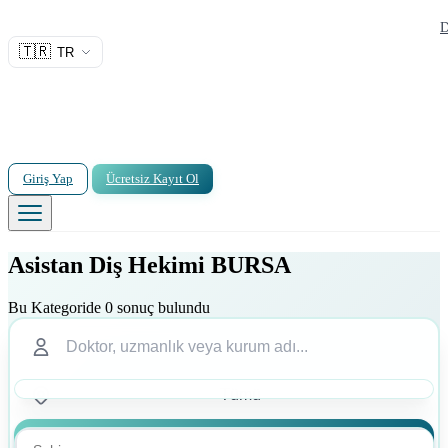
D
🇹🇷
TR
Giriş Yap
Ücretsiz Kayıt Ol
Asistan Diş Hekimi BURSA
Bu Kategoride 0 sonuç bulundu
Ara
Ara