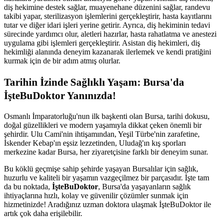
diş hekimine destek sağlar, muayenehane düzenini sağlar, randevu
takibi yapar, sterilizasyon işlemlerini gerçekleştirir, hasta kayıtlarını
tutar ve diğer idari işleri yerine getirir. Ayrıca, diş hekiminin tedavi
sürecinde yardımcı olur, aletleri hazırlar, hasta rahatlatma ve anestezi
uygulama gibi işlemleri gerçekleştirir. Asistan diş hekimleri, diş
hekimliği alanında deneyim kazanarak ilerlemek ve kendi pratiğini
kurmak için de bir adım atmış olurlar.
Tarihin İzinde Sağlıklı Yaşam: Bursa'da
İşteBuDoktor Yanınızda!
Osmanlı İmparatorluğu'nun ilk başkenti olan Bursa, tarihi dokusu,
doğal güzellikleri ve modern yaşamıyla dikkat çeken önemli bir
şehirdir. Ulu Cami'nin ihtişamından, Yeşil Türbe'nin zarafetine,
İskender Kebap'ın eşsiz lezzetinden, Uludağ'ın kış sporları
merkezine kadar Bursa, her ziyaretçisine farklı bir deneyim sunar.
Bu köklü geçmişe sahip şehirde yaşayan Bursalılar için sağlık,
huzurlu ve kaliteli bir yaşamın vazgeçilmez bir parçasıdır. İşte tam
da bu noktada,
İşteBuDoktor
, Bursa'da yaşayanların sağlık
ihtiyaçlarına hızlı, kolay ve güvenilir çözümler sunmak için
hizmetinizde! Aradığınız uzman doktora ulaşmak İşteBuDoktor ile
artık çok daha erişilebilir.