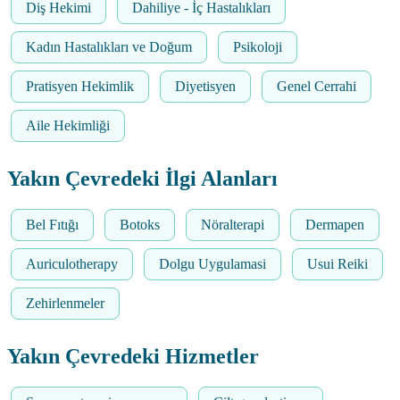
Diş Hekimi
Dahiliye - İç Hastalıkları
Kadın Hastalıkları ve Doğum
Psikoloji
Pratisyen Hekimlik
Diyetisyen
Genel Cerrahi
Aile Hekimliği
Yakın Çevredeki İlgi Alanları
Bel Fıtığı
Botoks
Nöralterapi
Dermapen
Auriculotherapy
Dolgu Uygulamasi
Usui Reiki
Zehirlenmeler
Yakın Çevredeki Hizmetler