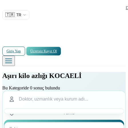
D
🇹🇷
TR
Giriş Yap
Ücretsiz Kayıt Ol
Aşırı kilo azlığı KOCAELİ
Bu Kategoride 0 sonuç bulundu
Ara
Ara