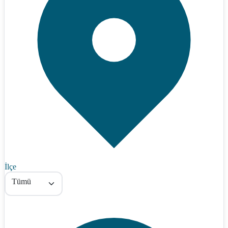
İlçe
Tümü