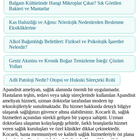
Balgam Kültüründe Hangi Mikroplar Çıkar? Sık Görülen
Bakteri ve Mantarlar
Kas Halsizliği ve Ağrısı: Nörolojik Nedenlerden Beslenme
Eksikliklerine
Alkol Bağımlılığı Belirtileri: Fiziksel ve Psikolojik İşaretler
Nelerdir?
Geniz Akıntısı ve Kronik Boğaz Temizleme İsteği: Çözüm
Yolları
Adli Patoloji Nedir? Otopsi ve Hukuki Süreçteki Rolü
Apandisit ameliyatı, sağlık alanında önemli bir uygulamadır.
Hastaların teşhis, tedavi veya takip süreçlerinde kullanılan Apandisit
ameliyatı hizmeti, uzman doktorlar tarafından modern tıp
teknolojileriyle sunulmaktadır. Bu hizmet hakkında detaylı bilgiye
ulaşarak sağlığınızı güvence altına alabilirsiniz. Kocaeli ili, sağlık
hizmetleri açısından sürekli gelişen bir yapıya sahiptir. Uzman
doktorlara ulaşımın kolaylaştığı şehirde, farklı branşlarda hizmet
veren sağlık kuruluşları ve özel klinikler dikkat çekmektedir.
Kocaeli, hasta memnuniyeti ve kaliteli sağlık hizmetleriyle ön plana