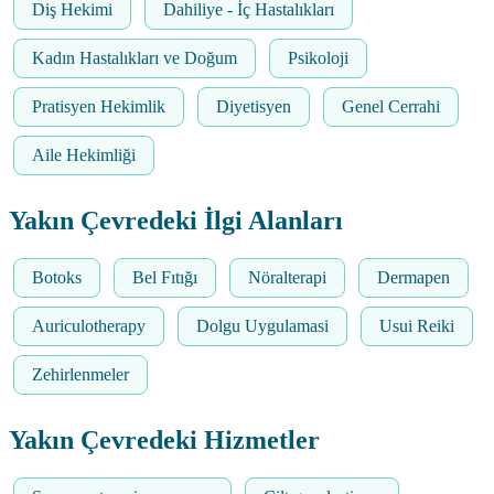
Diş Hekimi
Dahiliye - İç Hastalıkları
Kadın Hastalıkları ve Doğum
Psikoloji
Pratisyen Hekimlik
Diyetisyen
Genel Cerrahi
Aile Hekimliği
Yakın Çevredeki İlgi Alanları
Botoks
Bel Fıtığı
Nöralterapi
Dermapen
Auriculotherapy
Dolgu Uygulamasi
Usui Reiki
Zehirlenmeler
Yakın Çevredeki Hizmetler