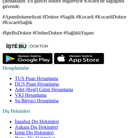
çıkmaktadır. En güncel doktor bilgileriyle Kocaeli'de sağlığınız
güvende.
#Apandisitameliyati #Doktor #Saglik #Kocaeli #KocaeliDoktor
#KocaeliSağlık
#İşteBuDoktor #OnlineDoktor #SağlıklıYaşam
Hesaplamalar
TUS Puan Hesaplama
DUS Puan Hesaplama
Adet (Regl) Günü Hesaplama
VKI Hesaplama
Su İhtiyacı Hesaplama
Diş Hekimleri
İstanbul Diş Hekimleri
Ankara Diş Hekimleri
İzmir Diş Hekimleri