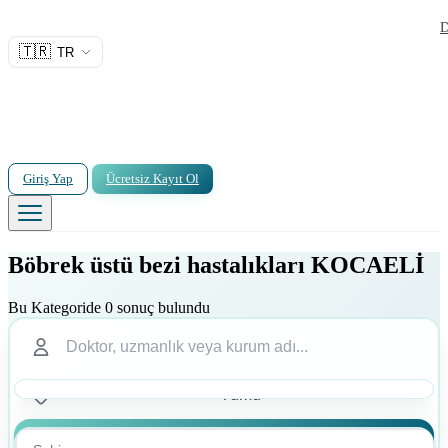
D
🇹🇷
TR
Giriş Yap
Ücretsiz Kayıt Ol
Böbrek üstü bezi hastalıkları KOCAELİ
Bu Kategoride 0 sonuç bulundu
Ara
Ara