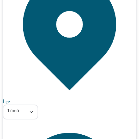
İlçe
Tümü