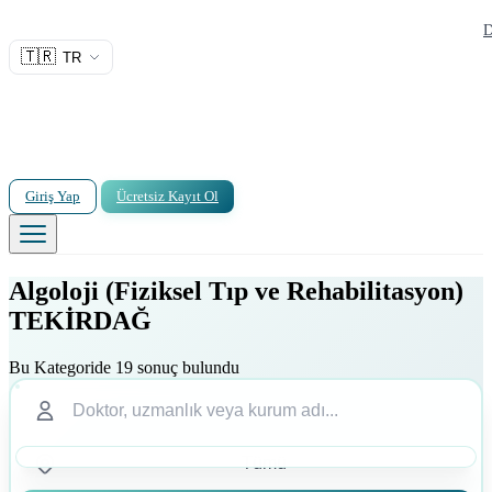
D
🇹🇷
TR
Giriş Yap
Ücretsiz Kayıt Ol
Algoloji (Fiziksel Tıp ve Rehabilitasyon)
TEKİRDAĞ
Bu Kategoride 19 sonuç bulundu