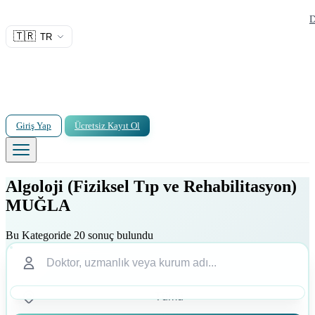
D
🇹🇷
TR
Giriş Yap
Ücretsiz Kayıt Ol
Algoloji (Fiziksel Tıp ve Rehabilitasyon)
MUĞLA
Bu Kategoride 20 sonuç bulundu