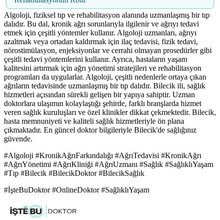
Algoloji, fiziksel tıp ve rehabilitasyon alanında uzmanlaşmış bir tıp
dalıdır. Bu dal, kronik ağrı sorunlarıyla ilgilenir ve ağrıyı tedavi
etmek için çeşitli yöntemler kullanır. Algoloji uzmanları, ağrıyı
azaltmak veya ortadan kaldırmak için ilaç tedavisi, fizik tedavi,
nörostimülasyon, enjeksiyonlar ve cerrahi olmayan prosedürler gibi
çeşitli tedavi yöntemlerini kullanır. Ayrıca, hastaların yaşam
kalitesini artırmak için ağrı yönetimi stratejileri ve rehabilitasyon
programları da uygularlar. Algoloji, çeşitli nedenlerle ortaya çıkan
ağrıların tedavisinde uzmanlaşmış bir tıp dalıdır. Bilecik ili, sağlık
hizmetleri açısından sürekli gelişen bir yapıya sahiptir. Uzman
doktorlara ulaşımın kolaylaştığı şehirde, farklı branşlarda hizmet
veren sağlık kuruluşları ve özel klinikler dikkat çekmektedir. Bilecik,
hasta memnuniyeti ve kaliteli sağlık hizmetleriyle ön plana
çıkmaktadır. En güncel doktor bilgileriyle Bilecik'de sağlığınız
güvende.
#Algoloji #KronikAğrıFarkındalığı #AğrıTedavisi #KronikAğrı
#AğrıYönetimi #AğrıKliniği #AğrıUzmanı #Sağlık #SağlıklıYaşam
#Tıp #Bilecik #BilecikDoktor #BilecikSağlık
#İşteBuDoktor #OnlineDoktor #SağlıklıYaşam