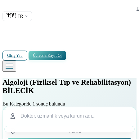
D
🇹🇷
TR
Giriş Yap
Ücretsiz Kayıt Ol
Algoloji (Fiziksel Tıp ve Rehabilitasyon)
BİLECİK
Bu Kategoride 1 sonuç bulundu