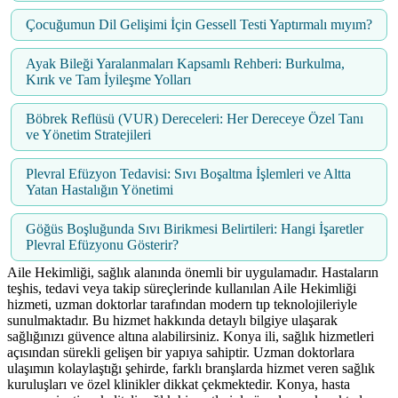
Çocuğumun Dil Gelişimi İçin Gessell Testi Yaptırmalı mıyım?
Ayak Bileği Yaralanmaları Kapsamlı Rehberi: Burkulma,
Kırık ve Tam İyileşme Yolları
Böbrek Reflüsü (VUR) Dereceleri: Her Dereceye Özel Tanı
ve Yönetim Stratejileri
Plevral Efüzyon Tedavisi: Sıvı Boşaltma İşlemleri ve Altta
Yatan Hastalığın Yönetimi
Göğüs Boşluğunda Sıvı Birikmesi Belirtileri: Hangi İşaretler
Plevral Efüzyonu Gösterir?
Aile Hekimliği, sağlık alanında önemli bir uygulamadır. Hastaların
teşhis, tedavi veya takip süreçlerinde kullanılan Aile Hekimliği
hizmeti, uzman doktorlar tarafından modern tıp teknolojileriyle
sunulmaktadır. Bu hizmet hakkında detaylı bilgiye ulaşarak
sağlığınızı güvence altına alabilirsiniz. Konya ili, sağlık hizmetleri
açısından sürekli gelişen bir yapıya sahiptir. Uzman doktorlara
ulaşımın kolaylaştığı şehirde, farklı branşlarda hizmet veren sağlık
kuruluşları ve özel klinikler dikkat çekmektedir. Konya, hasta