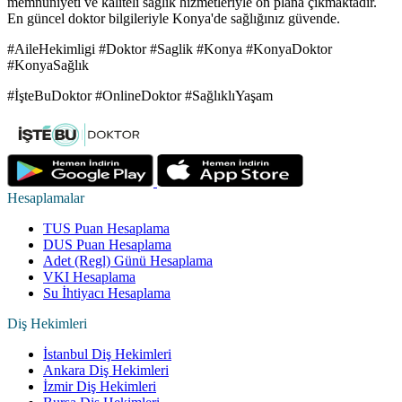
memnuniyeti ve kaliteli sağlık hizmetleriyle ön plana çıkmaktadır.
En güncel doktor bilgileriyle Konya'de sağlığınız güvende.
#AileHekimligi #Doktor #Saglik #Konya #KonyaDoktor
#KonyaSağlık
#İşteBuDoktor #OnlineDoktor #SağlıklıYaşam
Hesaplamalar
TUS Puan Hesaplama
DUS Puan Hesaplama
Adet (Regl) Günü Hesaplama
VKI Hesaplama
Su İhtiyacı Hesaplama
Diş Hekimleri
İstanbul Diş Hekimleri
Ankara Diş Hekimleri
İzmir Diş Hekimleri