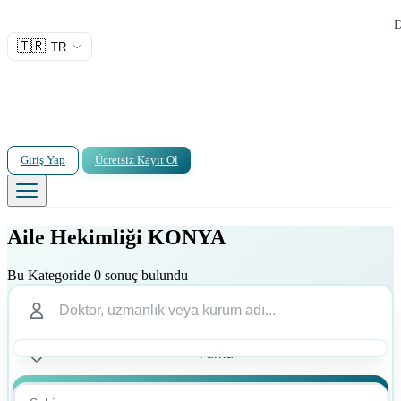
D
🇹🇷
TR
Giriş Yap
Ücretsiz Kayıt Ol
Aile Hekimliği KONYA
Bu Kategoride 0 sonuç bulundu
Ara
Ara