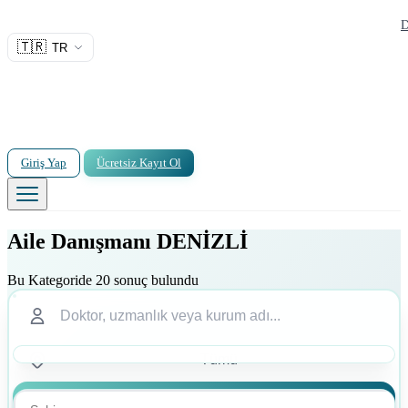
D
🇹🇷
TR
Giriş Yap
Ücretsiz Kayıt Ol
Aile Danışmanı DENİZLİ
Bu Kategoride 20 sonuç bulundu
Ara
Ara