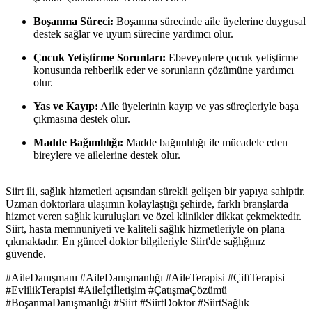
Boşanma Süreci:
Boşanma sürecinde aile üyelerine duygusal
destek sağlar ve uyum sürecine yardımcı olur.
Çocuk Yetiştirme Sorunları:
Ebeveynlere çocuk yetiştirme
konusunda rehberlik eder ve sorunların çözümüne yardımcı
olur.
Yas ve Kayıp:
Aile üyelerinin kayıp ve yas süreçleriyle başa
çıkmasına destek olur.
Madde Bağımlılığı:
Madde bağımlılığı ile mücadele eden
bireylere ve ailelerine destek olur.
Siirt ili, sağlık hizmetleri açısından sürekli gelişen bir yapıya sahiptir.
Uzman doktorlara ulaşımın kolaylaştığı şehirde, farklı branşlarda
hizmet veren sağlık kuruluşları ve özel klinikler dikkat çekmektedir.
Siirt, hasta memnuniyeti ve kaliteli sağlık hizmetleriyle ön plana
çıkmaktadır. En güncel doktor bilgileriyle Siirt'de sağlığınız
güvende.
#AileDanışmanı #AileDanışmanlığı #AileTerapisi #ÇiftTerapisi
#EvlilikTerapisi #Aileİçiİletişim #ÇatışmaÇözümü
#BoşanmaDanışmanlığı #Siirt #SiirtDoktor #SiirtSağlık