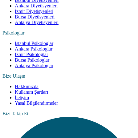
İstanbul Diyetisyenleri
Ankara Diyetisyenleri
İzmir Diyetisyenleri
Bursa Diyetisyenleri
Antalya Diyetisyenleri
Psikologlar
İstanbul Psikologlar
Ankara Psikologlar
İzmir Psikologlar
Bursa Psikologlar
Antalya Psikologlar
Bize Ulaşın
Hakkımızda
Kullanım Şartları
İletişim
Yasal Bilgilendirmeler
Bizi Takip Et