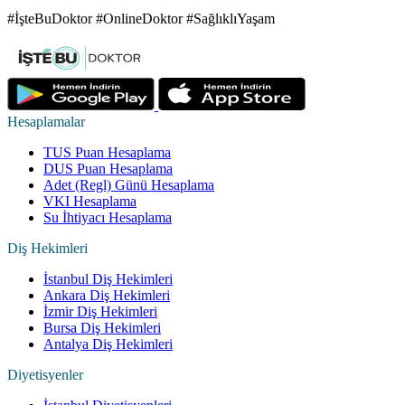
#İşteBuDoktor #OnlineDoktor #SağlıklıYaşam
Hesaplamalar
TUS Puan Hesaplama
DUS Puan Hesaplama
Adet (Regl) Günü Hesaplama
VKI Hesaplama
Su İhtiyacı Hesaplama
Diş Hekimleri
İstanbul Diş Hekimleri
Ankara Diş Hekimleri
İzmir Diş Hekimleri
Bursa Diş Hekimleri
Antalya Diş Hekimleri
Diyetisyenler