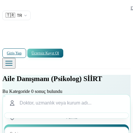
D
🇹🇷
TR
Giriş Yap
Ücretsiz Kayıt Ol
Aile Danışmanı (Psikolog) SİİRT
Bu Kategoride 0 sonuç bulundu
Ara
Ara