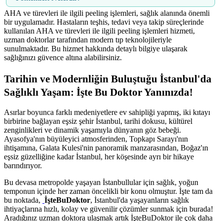
AHA ve türevleri ile ilgili peeling işlemleri, sağlık alanında önemli
bir uygulamadır. Hastaların teşhis, tedavi veya takip süreçlerinde
kullanılan AHA ve türevleri ile ilgili peeling işlemleri hizmeti,
uzman doktorlar tarafından modern tıp teknolojileriyle
sunulmaktadır. Bu hizmet hakkında detaylı bilgiye ulaşarak
sağlığınızı güvence altına alabilirsiniz.
Tarihin ve Modernliğin Buluştuğu İstanbul'da
Sağlıklı Yaşam: İşte Bu Doktor Yanınızda!
Asırlar boyunca farklı medeniyetlere ev sahipliği yapmış, iki kıtayı
birbirine bağlayan eşsiz şehir İstanbul, tarihi dokusu, kültürel
zenginlikleri ve dinamik yaşamıyla dünyanın göz bebeği.
Ayasofya'nın büyüleyici atmosferinden, Topkapı Sarayı'nın
ihtişamına, Galata Kulesi'nin panoramik manzarasından, Boğaz'ın
eşsiz güzelliğine kadar İstanbul, her köşesinde ayrı bir hikaye
barındırıyor.
Bu devasa metropolde yaşayan İstanbullular için sağlık, yoğun
temponun içinde her zaman öncelikli bir konu olmuştur. İşte tam da
bu noktada,
İşteBuDoktor
, İstanbul'da yaşayanların sağlık
ihtiyaçlarına hızlı, kolay ve güvenilir çözümler sunmak için burada!
Aradığınız uzman doktora ulaşmak artık İşteBuDoktor ile çok daha