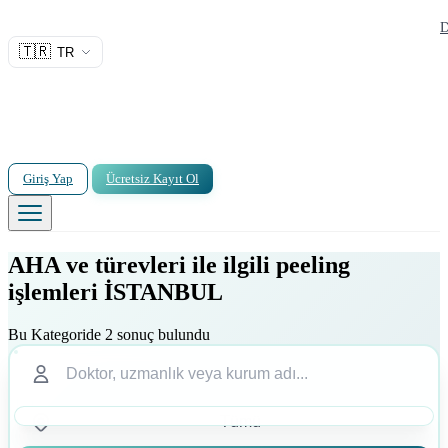
D
🇹🇷
TR
Giriş Yap
Ücretsiz Kayıt Ol
AHA ve türevleri ile ilgili peeling
işlemleri İSTANBUL
Bu Kategoride 2 sonuç bulundu