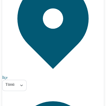
İlçe
Tümü