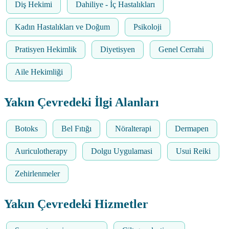
Diş Hekimi
Dahiliye - İç Hastalıkları
Kadın Hastalıkları ve Doğum
Psikoloji
Pratisyen Hekimlik
Diyetisyen
Genel Cerrahi
Aile Hekimliği
Yakın Çevredeki İlgi Alanları
Botoks
Bel Fıtığı
Nöralterapi
Dermapen
Auriculotherapy
Dolgu Uygulamasi
Usui Reiki
Zehirlenmeler
Yakın Çevredeki Hizmetler