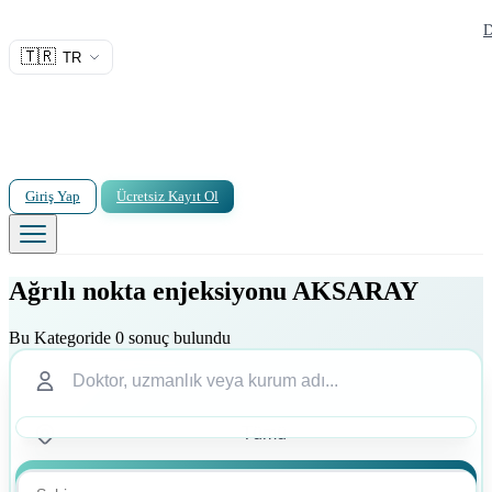
D
🇹🇷
TR
Giriş Yap
Ücretsiz Kayıt Ol
Ağrılı nokta enjeksiyonu AKSARAY
Bu Kategoride 0 sonuç bulundu
Ara
Ara