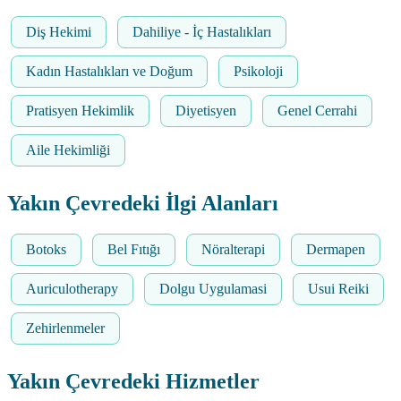
Diş Hekimi
Dahiliye - İç Hastalıkları
Kadın Hastalıkları ve Doğum
Psikoloji
Pratisyen Hekimlik
Diyetisyen
Genel Cerrahi
Aile Hekimliği
Yakın Çevredeki İlgi Alanları
Botoks
Bel Fıtığı
Nöralterapi
Dermapen
Auriculotherapy
Dolgu Uygulamasi
Usui Reiki
Zehirlenmeler
Yakın Çevredeki Hizmetler