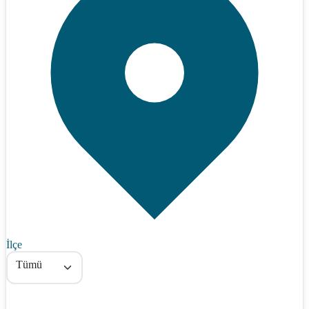
İlçe
Tümü