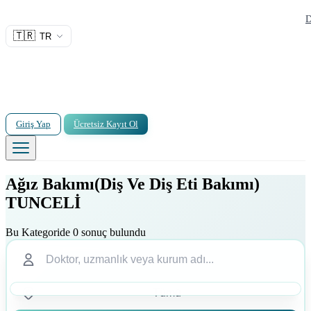
D
🇹🇷
TR
Giriş Yap
Ücretsiz Kayıt Ol
Ağız Bakımı(Diş Ve Diş Eti Bakımı)
TUNCELİ
Bu Kategoride 0 sonuç bulundu