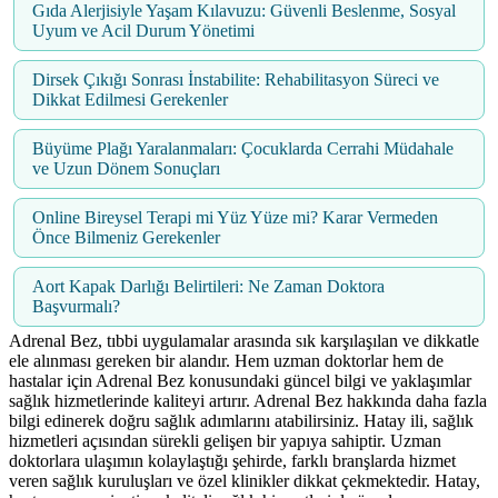
Gıda Alerjisiyle Yaşam Kılavuzu: Güvenli Beslenme, Sosyal
Uyum ve Acil Durum Yönetimi
Dirsek Çıkığı Sonrası İnstabilite: Rehabilitasyon Süreci ve
Dikkat Edilmesi Gerekenler
Büyüme Plağı Yaralanmaları: Çocuklarda Cerrahi Müdahale
ve Uzun Dönem Sonuçları
Online Bireysel Terapi mi Yüz Yüze mi? Karar Vermeden
Önce Bilmeniz Gerekenler
Aort Kapak Darlığı Belirtileri: Ne Zaman Doktora
Başvurmalı?
Adrenal Bez, tıbbi uygulamalar arasında sık karşılaşılan ve dikkatle
ele alınması gereken bir alandır. Hem uzman doktorlar hem de
hastalar için Adrenal Bez konusundaki güncel bilgi ve yaklaşımlar
sağlık hizmetlerinde kaliteyi artırır. Adrenal Bez hakkında daha fazla
bilgi edinerek doğru sağlık adımlarını atabilirsiniz. Hatay ili, sağlık
hizmetleri açısından sürekli gelişen bir yapıya sahiptir. Uzman
doktorlara ulaşımın kolaylaştığı şehirde, farklı branşlarda hizmet
veren sağlık kuruluşları ve özel klinikler dikkat çekmektedir. Hatay,