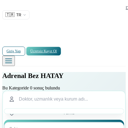
D
🇹🇷
TR
Giriş Yap
Ücretsiz Kayıt Ol
Adrenal Bez HATAY
Bu Kategoride 0 sonuç bulundu
Ara
Ara