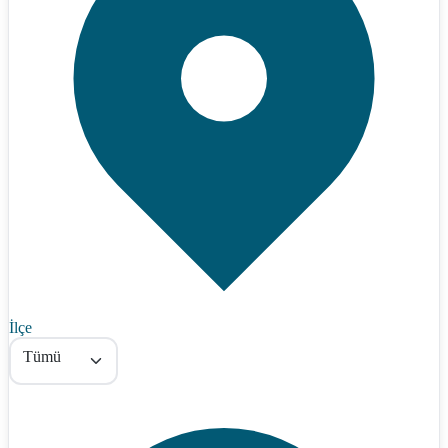
İlçe
Tümü