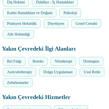
Diş Hekimi
Dahiliye - İç Hastalıkları
Kadın Hastalıkları ve Doğum
Psikoloji
Pratisyen Hekimlik
Diyetisyen
Genel Cerrahi
Aile Hekimliği
Yakın Çevredeki İlgi Alanları
Bel Fıtığı
Botoks
Nöralterapi
Dermapen
Auriculotherapy
Dolgu Uygulamasi
Usui Reiki
Zehirlenmeler
Yakın Çevredeki Hizmetler