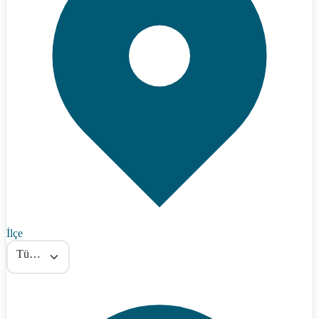
İlçe
Tümü