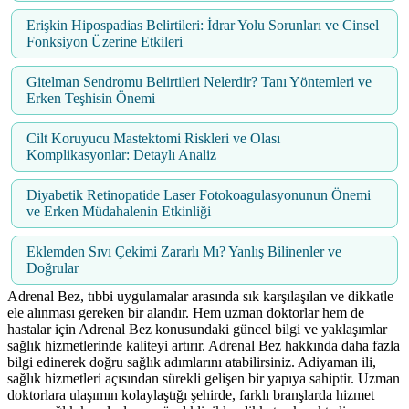
Erişkin Hipospadias Belirtileri: İdrar Yolu Sorunları ve Cinsel
Fonksiyon Üzerine Etkileri
Gitelman Sendromu Belirtileri Nelerdir? Tanı Yöntemleri ve
Erken Teşhisin Önemi
Cilt Koruyucu Mastektomi Riskleri ve Olası
Komplikasyonlar: Detaylı Analiz
Diyabetik Retinopatide Laser Fotokoagulasyonunun Önemi
ve Erken Müdahalenin Etkinliği
Eklemden Sıvı Çekimi Zararlı Mı? Yanlış Bilinenler ve
Doğrular
Adrenal Bez, tıbbi uygulamalar arasında sık karşılaşılan ve dikkatle
ele alınması gereken bir alandır. Hem uzman doktorlar hem de
hastalar için Adrenal Bez konusundaki güncel bilgi ve yaklaşımlar
sağlık hizmetlerinde kaliteyi artırır. Adrenal Bez hakkında daha fazla
bilgi edinerek doğru sağlık adımlarını atabilirsiniz. Adiyaman ili,
sağlık hizmetleri açısından sürekli gelişen bir yapıya sahiptir. Uzman
doktorlara ulaşımın kolaylaştığı şehirde, farklı branşlarda hizmet