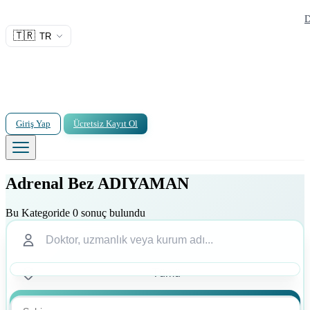
D
🇹🇷
TR
Giriş Yap
Ücretsiz Kayıt Ol
Adrenal Bez ADIYAMAN
Bu Kategoride 0 sonuç bulundu
Ara
Ara