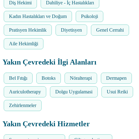
Diş Hekimi
Dahiliye - İç Hastalıkları
Kadın Hastalıkları ve Doğum
Psikoloji
Pratisyen Hekimlik
Diyetisyen
Genel Cerrahi
Aile Hekimliği
Yakın Çevredeki İlgi Alanları
Bel Fıtığı
Botoks
Nöralterapi
Dermapen
Auriculotherapy
Dolgu Uygulamasi
Usui Reiki
Zehirlenmeler
Yakın Çevredeki Hizmetler