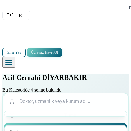
D
🇹🇷
TR
Giriş Yap
Ücretsiz Kayıt Ol
Acil Cerrahi DİYARBAKIR
Bu Kategoride 4 sonuç bulundu
Ara
Ara