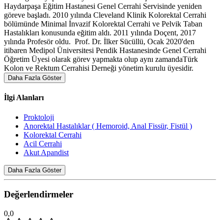
Haydarpaşa Eğitim Hastanesi Genel Cerrahi Servisinde yeniden
göreve başladı. 2010 yılında Cleveland Klinik Kolorektal Cerrahi
bölümünde Minimal İnvazif Kolorektal Cerrahi ve Pelvik Taban
Hastalıkları konusunda eğitim aldı. 2011 yılında Doçent, 2017
yılında Profesör oldu. Prof. Dr. İlker Sücüllü, Ocak 2020'den
itibaren Medipol Üniversitesi Pendik Hastanesinde Genel Cerrahi
Öğretim Üyesi olarak görev yapmakta olup aynı zamandaTürk
Kolon ve Rektum Cerrahisi Derneği yönetim kurulu üyesidir.
Daha Fazla Göster
İlgi Alanları
Proktoloji
Anorektal Hastalıklar ( Hemoroid, Anal Fissür, Fistül )
Kolorektal Cerrahi
Acil Cerrahi
Akut Apandist
Daha Fazla Göster
Değerlendirmeler
0,0