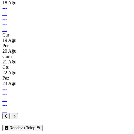
18 Ağu
---
---
---
---
---
Çar
19 Ağu
Per
20 Ağu
Cum
21 Ağu
Cts
22 Ağu
Paz
23 Ağu
---
---
---
---
---
Randevu Talep Et