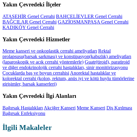
Yakın Çevredeki İlçeler
ATAŞEHİR Genel Cerrahi
BAHÇELİEVLER Genel Cerrahi
BAĞCILAR Genel Cerrahi
GAZİOSMANPAŞA Genel Cerrahi
KADIKÖY Genel Cerrahi
Yakın Çevredeki Hizmetler
Meme kanseri ve onkoplastik cerrahi ameliyatları
Rektal
prolapsusu(barsak sarkması) ve konstipasyon(kabızlık) ameliyatları
(laparoskopik ve açık cerrahi yöntemlerle)
Guatr(tiroid), paratiroid
ve diğer endokrinolojik cerrahi hastalıkları, sinir monitörizasyonu
Çocuklarda baş ve boyun cerrahisi
Anorektal hastalıklar ve
kolorektal cerrahi (kolon, rektum, anüs iyi ve kötü huylu tümörlerine
girişimler, barsak kanserleri)
Yakın Çevredeki İlgi Alanları
Bağırsak Hastalıkları
Akciğer Kanseri
Meme Kanseri
Diş Kırılması
Bağırsak Enfeksiyonu
İlgili Makaleler