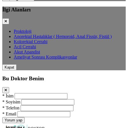
İlgi Alanları
Proktoloji
Anorektal Hastalıklar ( Hemoroid, Anal Fissür, Fistül )
Kolorektal Cerrahi
Acil Cerrahi
Akut Apandist
Ameliyat Sonrası Komplikasyonlar
Kapat
Bu Doktor Benim
*
İsim
*
Soyisim
*
Telefon
*
Email
Yorum yap