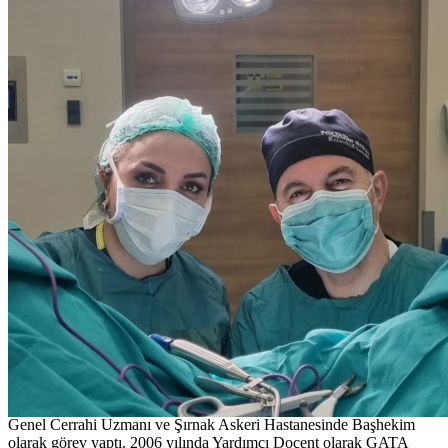
Açıklama
Prof. Dr. İlker Sücüllü, 1972 yılında Denizli'de dünyaya gelmiştir.
GATA Askeri Tıp Fakültesinden 1996 yılında J. Tbp. Teğmen
rütbesiyle mezun oldu. Genel Cerrahi Uzmanlık Eğitimini, 1999 -
2004 yılları arasında Gata Haydarpaşa Eğitim Hastanesi Genel
Cerrahi Servisinde tamamladı. Ankara Jandarma Hastanesinde
Genel Cerrahi Uzmanı ve Şırnak Askeri Hastanesinde Başhekim
olarak görev yaptı. 2006 yılında Yardımcı Doçent olarak GATA