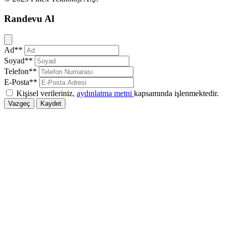
Randevu Al
Kapat
Ad**
Soyad**
Telefon**
E-Posta**
Kişisel verileriniz,
aydınlatma metni
kapsamında işlenmektedir.
Vazgeç
Kaydet