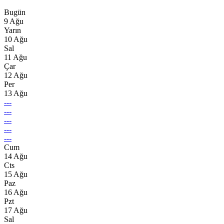
Bugün
9 Ağu
Yarın
10 Ağu
Sal
11 Ağu
Çar
12 Ağu
Per
13 Ağu
---
---
---
---
---
Cum
14 Ağu
Cts
15 Ağu
Paz
16 Ağu
Pzt
17 Ağu
Sal