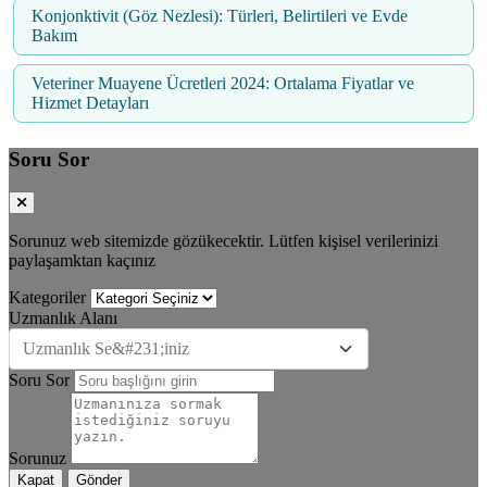
Konjonktivit (Göz Nezlesi): Türleri, Belirtileri ve Evde
Bakım
Veteriner Muayene Ücretleri 2024: Ortalama Fiyatlar ve
Hizmet Detayları
Soru Sor
Sorunuz web sitemizde gözükecektir. Lütfen kişisel verilerinizi
paylaşamktan kaçınız
Kategoriler
Uzmanlık Alanı
Uzmanlık Se&#231;iniz
Soru Sor
Sorunuz
Kapat
Gönder