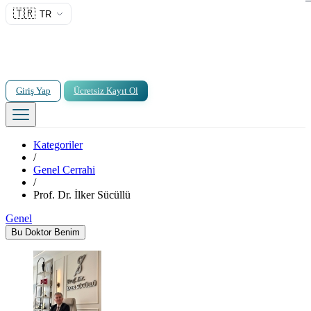
🇹🇷
TR
Giriş Yap
Ücretsiz Kayıt Ol
Kategoriler
/
Genel Cerrahi
/
Prof. Dr. İlker Sücüllü
Genel
Bu Doktor Benim