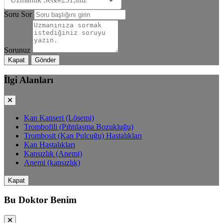
Soru Sor
Sorunuz
Kapat
Gönder
İlgi Alanları
Kan Kanseri (Lösemi)
Trombofili (Pıhtılaşma Bozukluğu)
Trombosit (Kan Pulcuğu) Hastalıkları
Kan Hastalıkları
Kansızlık (Anemi)
Anemi (kansızlık)
Kapat
Bu Doktor Benim