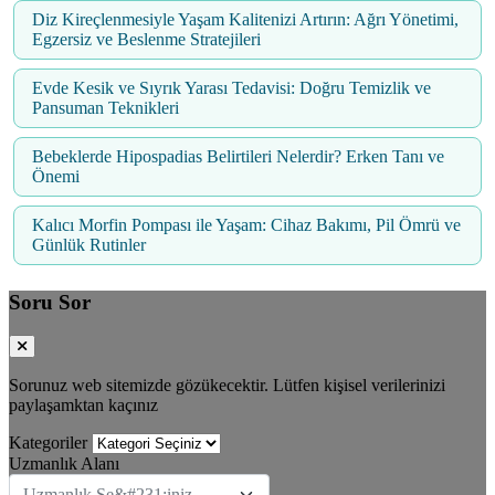
Diz Kireçlenmesiyle Yaşam Kalitenizi Artırın: Ağrı Yönetimi,
Egzersiz ve Beslenme Stratejileri
Evde Kesik ve Sıyrık Yarası Tedavisi: Doğru Temizlik ve
Pansuman Teknikleri
Bebeklerde Hipospadias Belirtileri Nelerdir? Erken Tanı ve
Önemi
Kalıcı Morfin Pompası ile Yaşam: Cihaz Bakımı, Pil Ömrü ve
Günlük Rutinler
Soru Sor
Sorunuz web sitemizde gözükecektir. Lütfen kişisel verilerinizi
paylaşamktan kaçınız
Kategoriler
Uzmanlık Alanı
Uzmanlık Se&#231;iniz