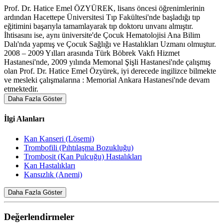
Prof. Dr. Hatice Emel ÖZYÜREK, lisans öncesi öğrenimlerinin
ardından Hacettepe Üniversitesi Tıp Fakültesi'nde başladığı tıp
eğitimini başarıyla tamamlayarak tıp doktoru unvanı almıştır.
İhtisasını ise, aynı üniversite'de Çocuk Hematolojisi Ana Bilim
Dalı'nda yapmış ve Çocuk Sağlığı ve Hastalıkları Uzmanı olmuştur.
2008 – 2009 Yılları arasında Türk Böbrek Vakfı Hizmet
Hastanesi'nde, 2009 yılında Memorıal Şişli Hastanesi'nde çalışmış
olan Prof. Dr. Hatice Emel Özyürek, iyi derecede ingilizce bilmekte
ve mesleki çalışmalarına : Memorial Ankara Hastanesi'nde devam
etmektedir.
Daha Fazla Göster
İlgi Alanları
Kan Kanseri (Lösemi)
Trombofili (Pıhtılaşma Bozukluğu)
Trombosit (Kan Pulcuğu) Hastalıkları
Kan Hastalıkları
Kansızlık (Anemi)
Daha Fazla Göster
Değerlendirmeler