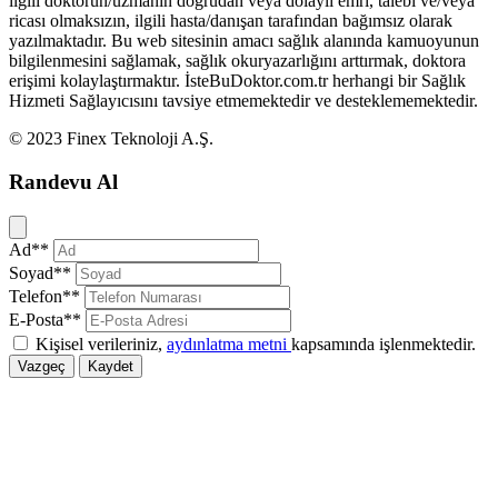
ilgili doktorun/uzmanın doğrudan veya dolaylı emri, talebi ve/veya
ricası olmaksızın, ilgili hasta/danışan tarafından bağımsız olarak
yazılmaktadır. Bu web sitesinin amacı sağlık alanında kamuoyunun
bilgilenmesini sağlamak, sağlık okuryazarlığını arttırmak, doktora
erişimi kolaylaştırmaktır. İsteBuDoktor.com.tr herhangi bir Sağlık
Hizmeti Sağlayıcısını tavsiye etmemektedir ve desteklememektedir.
© 2023 Finex Teknoloji A.Ş.
Randevu Al
Kapat
Ad**
Soyad**
Telefon**
E-Posta**
Kişisel verileriniz,
aydınlatma metni
kapsamında işlenmektedir.
Vazgeç
Kaydet