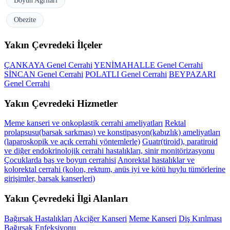
Boyun Ağrıları
Obezite
Yakın Çevredeki İlçeler
ÇANKAYA Genel Cerrahi
YENİMAHALLE Genel Cerrahi
SİNCAN Genel Cerrahi
POLATLI Genel Cerrahi
BEYPAZARI
Genel Cerrahi
Yakın Çevredeki Hizmetler
Meme kanseri ve onkoplastik cerrahi ameliyatları
Rektal
prolapsusu(barsak sarkması) ve konstipasyon(kabızlık) ameliyatları
(laparoskopik ve açık cerrahi yöntemlerle)
Guatr(tiroid), paratiroid
ve diğer endokrinolojik cerrahi hastalıkları, sinir monitörizasyonu
Çocuklarda baş ve boyun cerrahisi
Anorektal hastalıklar ve
kolorektal cerrahi (kolon, rektum, anüs iyi ve kötü huylu tümörlerine
girişimler, barsak kanserleri)
Yakın Çevredeki İlgi Alanları
Bağırsak Hastalıkları
Akciğer Kanseri
Meme Kanseri
Diş Kırılması
Bağırsak Enfeksiyonu