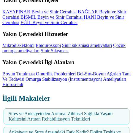
Yakın Çevredeki İlçeler
KAYAPINAR Beyin ve Sinir Cerrahisi
BAĞLAR Beyin ve Sinir
Cerrahisi
BİSMİL Beyin ve Sinir Cerrahisi
HANİ Beyin ve Sinir
Cerrahisi
EĞİL Beyin ve Sinir Cerrahisi
Yakın Çevredeki Hizmetler
Mikrodiskektomi
Epiduroskopi
Sinir sıkışması ameliyatları
Çocuk
omurga ameliyatları
Sinir Sıkışması
Yakın Çevredeki İlgi Alanları
Boyun Tutulması
Omurilik Problemleri
Bel-Sırt-Boyun Ağrıları Tanı
Ve Tedavisi
Omurga Stabilizasyon (İnstrumentasyon) Ameliyatları
Hidrosefali
İlgili Makaleler
Stres ve Anksiyeteden Arınma: Zihinsel Sağlıkla Yaşam
Kalitesini Artıran Rehabilitasyon Teknikleri
Anksiyete ve Stres Arasındaki Fark Nedir? Doğru Teşhis ve