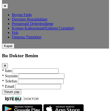
Boyun Fıtığı
Davranış Bozuklukları
Preoperatif Değerlendirme
Korpus Kallozotomi(Epilepsi Cerrahisi)
Felç
Omurga Tümörleri
Kapat
Bu Doktor Benim
*
İsim
*
Soyisim
*
Telefon
*
Email
Yorum yap