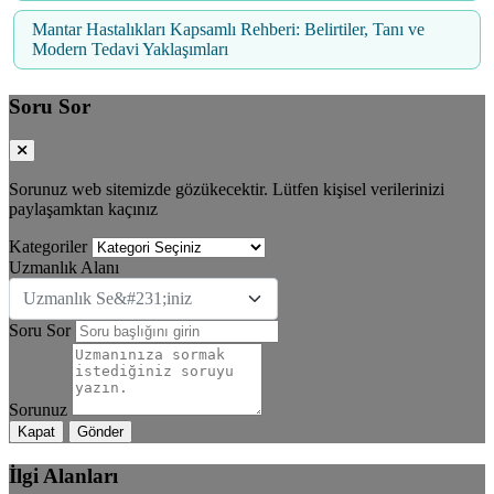
Mantar Hastalıkları Kapsamlı Rehberi: Belirtiler, Tanı ve
Modern Tedavi Yaklaşımları
Soru Sor
Sorunuz web sitemizde gözükecektir. Lütfen kişisel verilerinizi
paylaşamktan kaçınız
Kategoriler
Uzmanlık Alanı
Uzmanlık Se&#231;iniz
Soru Sor
Sorunuz
Kapat
Gönder
İlgi Alanları