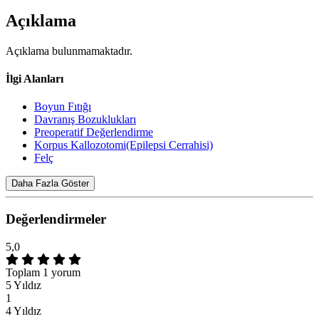
Açıklama
Açıklama bulunmamaktadır.
İlgi Alanları
Boyun Fıtığı
Davranış Bozuklukları
Preoperatif Değerlendirme
Korpus Kallozotomi(Epilepsi Cerrahisi)
Felç
Daha Fazla Göster
Değerlendirmeler
5,0
Toplam 1 yorum
5 Yıldız
1
4 Yıldız