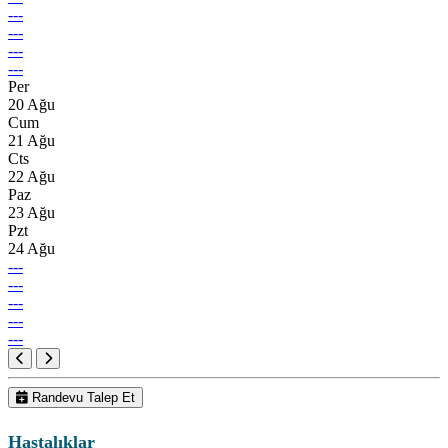
---
---
---
---
Per
20 Ağu
Cum
21 Ağu
Cts
22 Ağu
Paz
23 Ağu
Pzt
24 Ağu
---
---
---
---
---
Randevu Talep Et
Hastalıklar