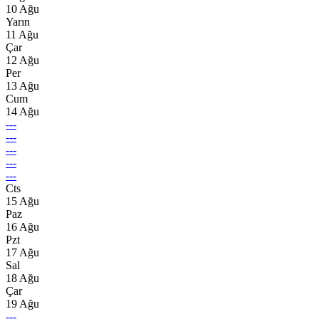
10 Ağu
Yarın
11 Ağu
Çar
12 Ağu
Per
13 Ağu
Cum
14 Ağu
---
---
---
---
---
Cts
15 Ağu
Paz
16 Ağu
Pzt
17 Ağu
Sal
18 Ağu
Çar
19 Ağu
---