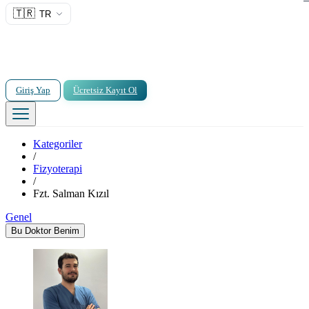
🇹🇷
TR
Giriş Yap
Ücretsiz Kayıt Ol
Kategoriler
/
Fizyoterapi
/
Fzt. Salman Kızıl
Genel
Bu Doktor Benim