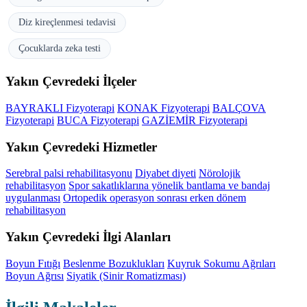
Diz kireçlenmesi tedavisi
Çocuklarda zeka testi
Yakın Çevredeki İlçeler
BAYRAKLI Fizyoterapi
KONAK Fizyoterapi
BALÇOVA
Fizyoterapi
BUCA Fizyoterapi
GAZİEMİR Fizyoterapi
Yakın Çevredeki Hizmetler
Serebral palsi rehabilitasyonu
Diyabet diyeti
Nörolojik
rehabilitasyon
Spor sakatlıklarına yönelik bantlama ve bandaj
uygulanması
Ortopedik operasyon sonrası erken dönem
rehabilitasyon
Yakın Çevredeki İlgi Alanları
Boyun Fıtığı
Beslenme Bozuklukları
Kuyruk Sokumu Ağrıları
Boyun Ağrısı
Siyatik (Sinir Romatizması)