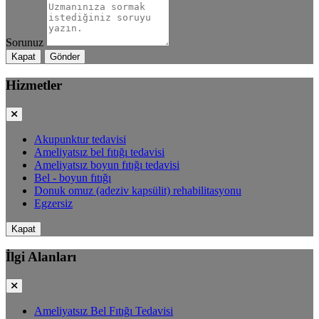
Sorunuz
Kapat
Gönder
Hizmetler
Akupunktur tedavisi
Ameliyatsız bel fıtığı tedavisi
Ameliyatsız boyun fıtığı tedavisi
Bel - boyun fıtığı
Donuk omuz (adeziv kapsülit) rehabilitasyonu
Egzersiz
Kapat
İlgi Alanları
Ameliyatsız Bel Fıtığı Tedavisi