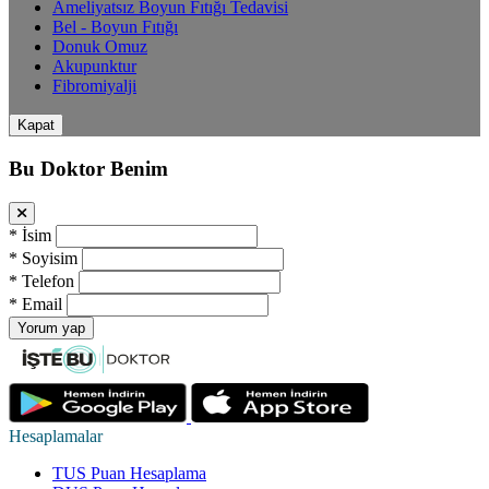
Ameliyatsız Boyun Fıtığı Tedavisi
Bel - Boyun Fıtığı
Donuk Omuz
Akupunktur
Fibromiyalji
Kapat
Bu Doktor Benim
*
İsim
*
Soyisim
*
Telefon
*
Email
Yorum yap
Hesaplamalar
TUS Puan Hesaplama