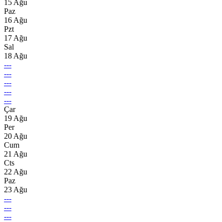
15 Ağu
Paz
16 Ağu
Pzt
17 Ağu
Sal
18 Ağu
---
---
---
---
---
Çar
19 Ağu
Per
20 Ağu
Cum
21 Ağu
Cts
22 Ağu
Paz
23 Ağu
---
---
---