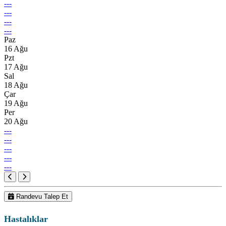
---
---
---
---
Paz
16 Ağu
Pzt
17 Ağu
Sal
18 Ağu
Çar
19 Ağu
Per
20 Ağu
---
---
---
---
---
Randevu Talep Et
Hastalıklar