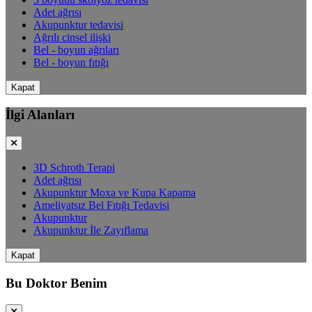
Adet ağrısı
Akupunktur tedavisi
Ağrılı cinsel ilişki
Bel - boyun ağrıları
Bel - boyun fıtığı
Kapat
İlgi Alanları
3D Schroth Terapi
Adet ağrısı
Akupunktur Moxa ve Kupa Kapama
Ameliyatsız Bel Fıtığı Tedavisi
Akupunktur
Akupunktur İle Zayıflama
Kapat
Bu Doktor Benim