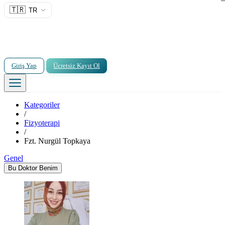
🇹🇷
TR
Giriş Yap
Ücretsiz Kayıt Ol
Kategoriler
/
Fizyoterapi
/
Fzt. Nurgül Topkaya
Genel
Bu Doktor Benim