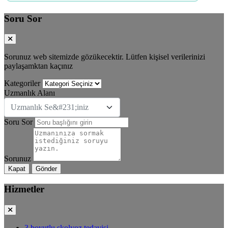
Soru Sor
Sorunuz web sitemizde gözükecektir. Lütfen kişisel verilerinizi
paylaşamktan kaçınız
Kategoriler
Uzmanlık Alanı
Uzmanlık Se&#231;iniz
Soru Sor
Sorunuz
Kapat
Gönder
Hizmetler
3 boyutlu skolyoz tedavisi