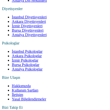
Antalya Diş Hekimleri
Diyetisyenler
İstanbul Diyetisyenleri
Ankara Diyetisyenleri
İzmir Diyetisyenleri
Bursa Diyetisyenleri
Antalya Diyetisyenleri
Psikologlar
İstanbul Psikologlar
Ankara Psikologlar
İzmir Psikologlar
Bursa Psikologlar
Antalya Psikologlar
Bize Ulaşın
Hakkımızda
Kullanım Şartları
İletişim
Yasal Bilgilendirmeler
Bizi Takip Et