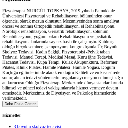
Fizyoterapist NURGÜL TOPKAYA, 2019 yılında Pamukkale
Üniversitesi Fizyoterapi ve Rehabilitasyon bölümünden onur
öğrencisi olarak mezun olmuştur. Mezuniyetinden sonra ameliyat
öncesi ve sonrası Ortopedik rehabilitasyon, el Rehabilitasyonu,
Nörolojik rehabilitasyon, Geriatrik rehabilitasyon, solunum
Rehabilitasyonu, yoğum bakım Rehabilitasyonu ve pediatrik
rehabilitasyon alanlarında sayısız hasta ile çalışmıştır. Katılmış
olduğu birçok seminer, ,sempozyum, kongre dışında Üç Boyutlu
Skolyoz Tedavisi, Kadın Sağlığı Fizyoterapisi -Pelvik taban
Tedavisi, Manuel Terapi, Medikal Masaj, Kuru iğne Tedavisi,
Hacamat Tedavisi, Kupa Terapi, Kulak Akupunkturu, Reformer
Pilates, Klinik Pilates, Hamile Pilatesi -Hamile Yogası, Doğum
Koçluğu eğitimlerini de alarak en doğru Kaliteli ve en kısa sürede
sonuç alınan tedavi yöntemlerini uygulamayı misyon edinmiştir. Şu
an kurucusu Olduğu Fizyoterapi Merkezinde dünya standartlarında
bilimsel ve güncel tedavi yaklaşımlarıyla hizmet vermeye devam
etmektedir. Merkezimiz de Diyetisyen ve Psikolog hizmetleride
verilmektedir.
Daha Fazla Göster
Hizmetler
3 boyutlu skolyoz tedavisi