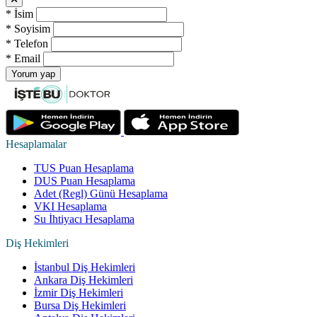
*
İsim
*
Soyisim
*
Telefon
*
Email
Yorum yap
Hesaplamalar
TUS Puan Hesaplama
DUS Puan Hesaplama
Adet (Regl) Günü Hesaplama
VKI Hesaplama
Su İhtiyacı Hesaplama
Diş Hekimleri
İstanbul Diş Hekimleri
Ankara Diş Hekimleri
İzmir Diş Hekimleri
Bursa Diş Hekimleri