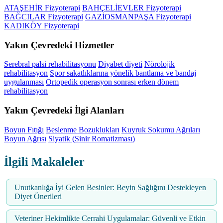
ATAŞEHİR Fizyoterapi
BAHÇELİEVLER Fizyoterapi
BAĞCILAR Fizyoterapi
GAZİOSMANPAŞA Fizyoterapi
KADIKÖY Fizyoterapi
Yakın Çevredeki Hizmetler
Serebral palsi rehabilitasyonu
Diyabet diyeti
Nörolojik
rehabilitasyon
Spor sakatlıklarına yönelik bantlama ve bandaj
uygulanması
Ortopedik operasyon sonrası erken dönem
rehabilitasyon
Yakın Çevredeki İlgi Alanları
Boyun Fıtığı
Beslenme Bozuklukları
Kuyruk Sokumu Ağrıları
Boyun Ağrısı
Siyatik (Sinir Romatizması)
İlgili Makaleler
Unutkanlığa İyi Gelen Besinler: Beyin Sağlığını Destekleyen
Diyet Önerileri
Veteriner Hekimlikte Cerrahi Uygulamalar: Güvenli ve Etkin