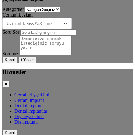
Kategoriler
Uzmanlık Alanı
Uzmanlık Se&#231;iniz
Soru Sor
Sorunuz
Kapat
Gönder
Hizmetler
Cerrahi diş çekimi
Cerrahi implant
Dental implant
Dental implantlar
Diş beyazlatma
Diş implantı
Kapat