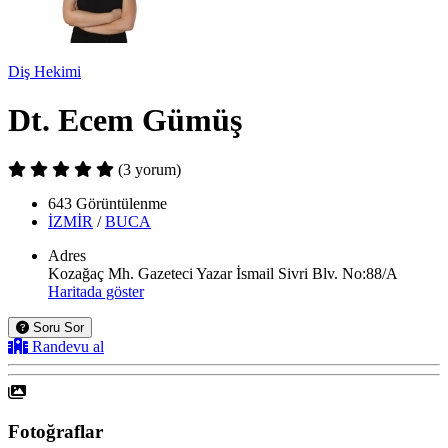
Diş Hekimi
Dt. Ecem Gümüş
(3 yorum)
643 Görüntülenme
İZMİR
/
BUCA
Adres
Kozağaç Mh. Gazeteci Yazar İsmail Sivri Blv. No:88/A
Haritada göster
Soru Sor
Randevu al
Fotoğraflar