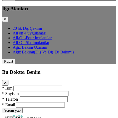
İlgi Alanları
20'lik Diş Çekimi
All on 4 uygulaması
All-On-Four İmplantlar
All-On-Six İmplantlar
Ağız Bakım Uzmanı
Ağız Bakımı(Diş Ve Diş Eti Bakımı)
Kapat
Bu Doktor Benim
*
İsim
*
Soyisim
*
Telefon
*
Email
Yorum yap