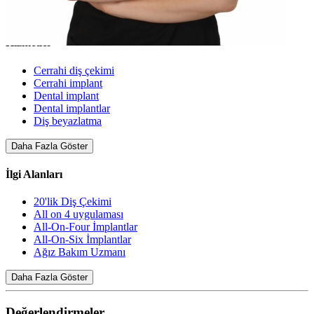
vermektedir.
Daha Fazla Göster
Hizmetler
Cerrahi diş çekimi
Cerrahi implant
Dental implant
Dental implantlar
Diş beyazlatma
Daha Fazla Göster
İlgi Alanları
20'lik Diş Çekimi
All on 4 uygulaması
All-On-Four İmplantlar
All-On-Six İmplantlar
Ağız Bakım Uzmanı
Daha Fazla Göster
Değerlendirmeler