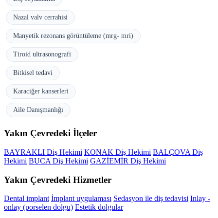
Nazal valv cerrahisi
Manyetik rezonans görüntüleme (mrg- mri)
Tiroid ultrasonografi
Bitkisel tedavi
Karaciğer kanserleri
Aile Danışmanlığı
Yakın Çevredeki İlçeler
BAYRAKLI Diş Hekimi
KONAK Diş Hekimi
BALÇOVA Diş
Hekimi
BUCA Diş Hekimi
GAZİEMİR Diş Hekimi
Yakın Çevredeki Hizmetler
Dental implant
İmplant uygulaması
Sedasyon ile diş tedavisi
Inlay -
onlay (porselen dolgu)
Estetik dolgular