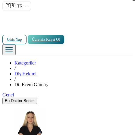
🇹🇷
TR
Giriş Yap
Ücretsiz Kayıt Ol
Kategoriler
/
Diş Hekimi
/
Dt. Ecem Gümüş
Genel
Bu Doktor Benim