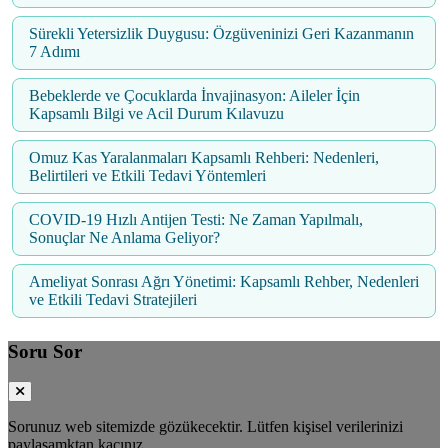
Sürekli Yetersizlik Duygusu: Özgüveninizi Geri Kazanmanın
7 Adımı
Bebeklerde ve Çocuklarda İnvajinasyon: Aileler İçin
Kapsamlı Bilgi ve Acil Durum Kılavuzu
Omuz Kas Yaralanmaları Kapsamlı Rehberi: Nedenleri,
Belirtileri ve Etkili Tedavi Yöntemleri
COVID-19 Hızlı Antijen Testi: Ne Zaman Yapılmalı,
Sonuçlar Ne Anlama Geliyor?
Ameliyat Sonrası Ağrı Yönetimi: Kapsamlı Rehber, Nedenleri
ve Etkili Tedavi Stratejileri
Soru Sor
Sorunuz web sitemizde gözükecektir. Lütfen kişisel verilerinizi
paylaşamktan kaçınız