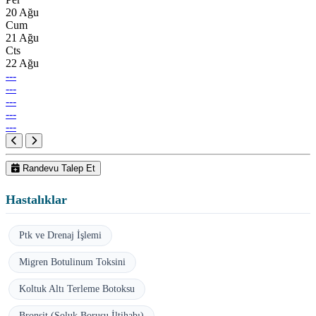
20 Ağu
Cum
21 Ağu
Cts
22 Ağu
---
---
---
---
---
Randevu Talep Et
Hastalıklar
Ptk ve Drenaj İşlemi
Migren Botulinum Toksini
Koltuk Altı Terleme Botoksu
Bronşit (Soluk Borusu İltihabı)