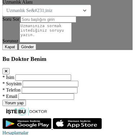
Uzmanlık Alanı
Uzmanlık Se&#231;iniz
Soru Sor
Sorunuz
Kapat
Gönder
Bu Doktor Benim
*
İsim
*
Soyisim
*
Telefon
*
Email
Yorum yap
Hesaplamalar