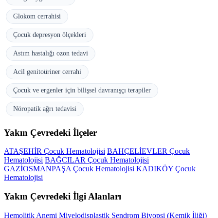
Glokom cerrahisi
Çocuk depresyon ölçekleri
Astım hastalığı ozon tedavi
Acil genitoüriner cerrahi
Çocuk ve ergenler için bilişsel davranışçı terapiler
Nöropatik ağrı tedavisi
Yakın Çevredeki İlçeler
ATAŞEHİR Çocuk Hematolojisi
BAHÇELİEVLER Çocuk
Hematolojisi
BAĞCILAR Çocuk Hematolojisi
GAZİOSMANPAŞA Çocuk Hematolojisi
KADIKÖY Çocuk
Hematolojisi
Yakın Çevredeki İlgi Alanları
Hemolitik Anemi
Miyelodisplastik Sendrom
Biyopsi (Kemik İliği)