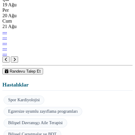
19 Ağu
Per
20 Ağu
Cum
21 Ağu
---
---
---
---
---
Randevu Talep Et
Hastalıklar
Spor Kardiyolojisi
Egzersize uyumlu zayıflama programları
Bilişsel Davranışçı Aile Terapisi
Bilişsel Çarpıtmalar ve BDT