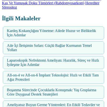
Kas Ve Yumuşak Doku Tümörleri (Rabdomyosarkom)
Herediter
Sferositoz
İlgili Makaleler
Kardeş Kıskançlığını Yönetme: Ailede Huzur ve Birliktelik
İçin Adımlar
Aile İçi İletişimin Sırları: Güçlü Bağlar Kurmanın Temel
Yolları
Laparoskopik Nefrektomi Ameliyatı: Hazırlık, Süreç ve Hızlı
İyileşme İçin Adımlar
All-on-4 ve All-on-6 İmplant Teknolojisi: Hızlı ve Etkili Tam
Ağız Protezleri
Boşanma Sürecinde Çocuklarla Konuşmak: Yaş Gruplarına
Göre Duygusal Destek Stratejileri
Ameliyatsız Boyun Germe Yöntemleri: En Etkili Tedaviler ve