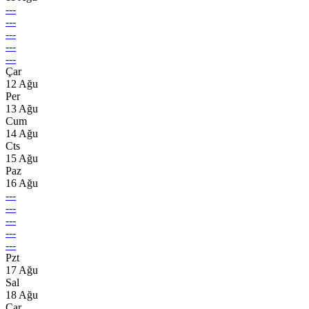
---
---
---
---
---
Çar
12 Ağu
Per
13 Ağu
Cum
14 Ağu
Cts
15 Ağu
Paz
16 Ağu
---
---
---
---
---
Pzt
17 Ağu
Sal
18 Ağu
Çar