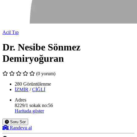
Acil Tıp
Dr. Nesibe Sönmez
Demiryoğuran
(0 yorum)
280 Görüntülenme
İZMİR
/
ÇİĞLİ
Adres
8229/1 sokak no:56
Haritada göster
Soru Sor
Randevu al