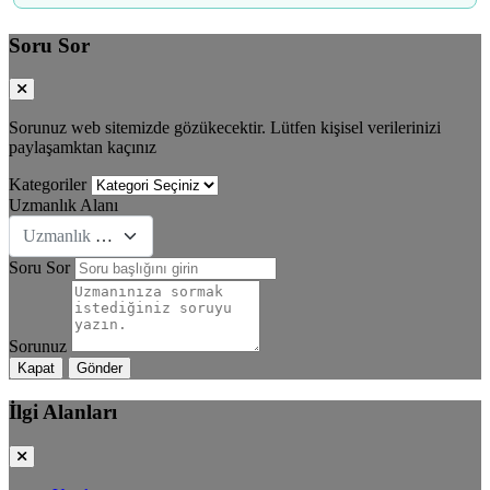
Soru Sor
Sorunuz web sitemizde gözükecektir. Lütfen kişisel verilerinizi
paylaşamktan kaçınız
Kategoriler
Uzmanlık Alanı
Uzmanlık Se&#231;iniz
Soru Sor
Sorunuz
Kapat
Gönder
İlgi Alanları