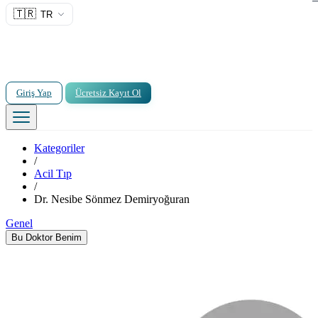
🇹🇷
TR
Giriş Yap
Ücretsiz Kayıt Ol
Kategoriler
/
Acil Tıp
/
Dr. Nesibe Sönmez Demiryoğuran
Genel
Bu Doktor Benim