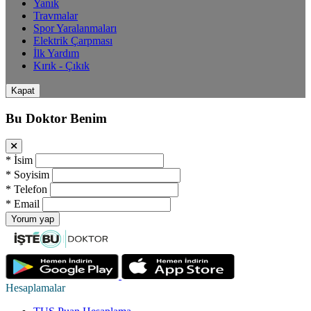
Yanık
Travmalar
Spor Yaralanmaları
Elektrik Çarpması
İlk Yardım
Kırık - Çıkık
Kapat
Bu Doktor Benim
*
İsim
*
Soyisim
*
Telefon
*
Email
Yorum yap
Hesaplamalar