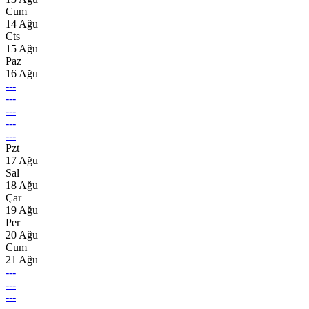
Cum
14 Ağu
Cts
15 Ağu
Paz
16 Ağu
---
---
---
---
---
Pzt
17 Ağu
Sal
18 Ağu
Çar
19 Ağu
Per
20 Ağu
Cum
21 Ağu
---
---
---