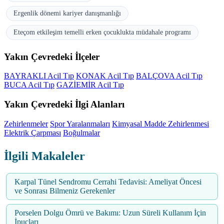
Ergenlik dönemi kariyer danışmanlığı
Eteçom etkileşim temelli erken çocuklukta müdahale programı
Yakın Çevredeki İlçeler
BAYRAKLI Acil Tıp
KONAK Acil Tıp
BALÇOVA Acil Tıp
BUCA Acil Tıp
GAZİEMİR Acil Tıp
Yakın Çevredeki İlgi Alanları
Zehirlenmeler
Spor Yaralanmaları
Kimyasal Madde Zehirlenmesi
Elektrik Çarpması
Boğulmalar
İlgili Makaleler
Karpal Tünel Sendromu Cerrahi Tedavisi: Ameliyat Öncesi
ve Sonrası Bilmeniz Gerekenler
Porselen Dolgu Ömrü ve Bakımı: Uzun Süreli Kullanım İçin
İpuçları