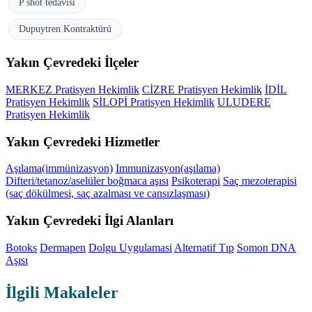
P shot tedavisi
Dupuytren Kontraktürü
Yakın Çevredeki İlçeler
MERKEZ Pratisyen Hekimlik
CİZRE Pratisyen Hekimlik
İDİL
Pratisyen Hekimlik
SİLOPİ Pratisyen Hekimlik
ULUDERE
Pratisyen Hekimlik
Yakın Çevredeki Hizmetler
Aşılama(immünizasyon)
Immunizasyon(aşılama)
Difteri/tetanoz/aselüler boğmaca aşısı
Psikoterapi
Saç mezoterapisi
(saç dökülmesi, saç azalması ve cansızlaşması)
Yakın Çevredeki İlgi Alanları
Botoks
Dermapen
Dolgu Uygulamasi
Alternatif Tıp
Somon DNA
Aşısı
İlgili Makaleler