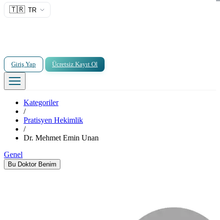
🇹🇷
TR
Giriş Yap
Ücretsiz Kayıt Ol
Kategoriler
/
Pratisyen Hekimlik
/
Dr. Mehmet Emin Unan
Genel
Bu Doktor Benim