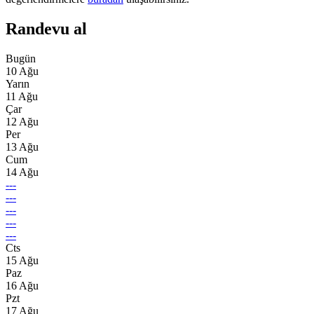
Randevu al
Bugün
10 Ağu
Yarın
11 Ağu
Çar
12 Ağu
Per
13 Ağu
Cum
14 Ağu
---
---
---
---
---
Cts
15 Ağu
Paz
16 Ağu
Pzt
17 Ağu