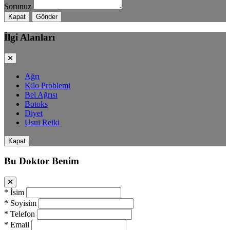
Sorunuz
Kapat
Gönder
İlgi Alanları
Ağrı
Kilo Problemi
Bel Ağrısı
Botoks
Diyet
Usui Reiki
Kapat
Bu Doktor Benim
*
İsim
*
Soyisim
*
Telefon
*
Email