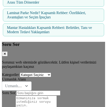
Arası Tüm Dönemler
Laminat Parke Nedir? Kapsamlı Rehber: Özellikleri,
Avantajları ve Seçim İpuçları
Mantar Hastalıkları Kapsamlı Rehberi: Belirtiler, Tanı ve
Modern Tedavi Yaklaşımları
Soru Sor
Sorunuz web sitemizde gözükecektir. Lütfen kişisel verilerinizi
paylaşamktan kaçınız
Kategoriler
Uzmanlık Alanı
Uzmanlık Se&#231;iniz
Soru Sor