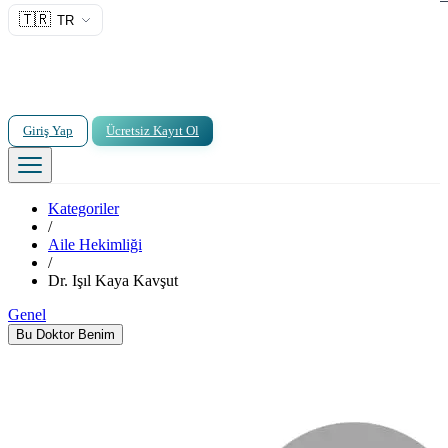
🇹🇷
TR
Giriş Yap
Ücretsiz Kayıt Ol
Kategoriler
/
Aile Hekimliği
/
Dr. Işıl Kaya Kavşut
Genel
Bu Doktor Benim