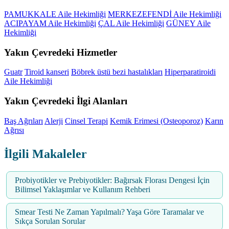
PAMUKKALE Aile Hekimliği
MERKEZEFENDİ Aile Hekimliği
ACIPAYAM Aile Hekimliği
ÇAL Aile Hekimliği
GÜNEY Aile
Hekimliği
Yakın Çevredeki Hizmetler
Guatr
Tiroid kanseri
Böbrek üstü bezi hastalıkları
Hiperparatiroidi
Aile Hekimliği
Yakın Çevredeki İlgi Alanları
Baş Ağrıları
Alerji
Cinsel Terapi
Kemik Erimesi (Osteoporoz)
Karın
Ağrısı
İlgili Makaleler
Probiyotikler ve Prebiyotikler: Bağırsak Florası Dengesi İçin
Bilimsel Yaklaşımlar ve Kullanım Rehberi
Smear Testi Ne Zaman Yapılmalı? Yaşa Göre Taramalar ve
Sıkça Sorulan Sorular