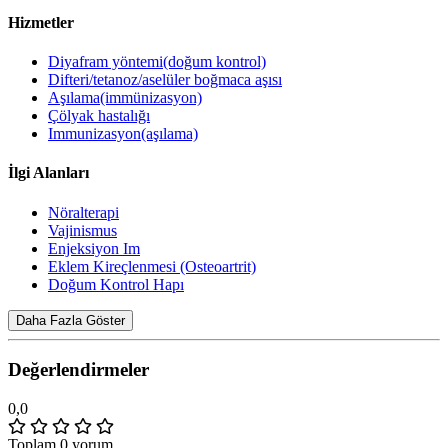
Hizmetler
Diyafram yöntemi(doğum kontrol)
Difteri/tetanoz/aselüler boğmaca aşısı
Aşılama(immünizasyon)
Çölyak hastalığı
Immunizasyon(aşılama)
İlgi Alanları
Nöralterapi
Vajinismus
Enjeksiyon Im
Eklem Kireçlenmesi (Osteoartrit)
Doğum Kontrol Hapı
Daha Fazla Göster
Değerlendirmeler
0,0
Toplam 0 yorum