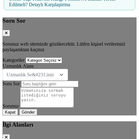
Edilmeli? Detaylı Karşılaştırma
Soru Sor
Sorunuz web sitemizde gözükecektir. Lütfen kişisel verilerinizi
paylaşamktan kaçınız
Kategoriler
Uzmanlık Alanı
Uzmanlık Se&#231;iniz
Soru Sor
Sorunuz
Kapat
Gönder
İlgi Alanları