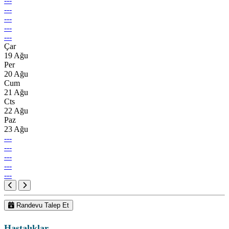
---
---
---
---
---
Çar
19 Ağu
Per
20 Ağu
Cum
21 Ağu
Cts
22 Ağu
Paz
23 Ağu
---
---
---
---
---
Randevu Talep Et
Hastalıklar