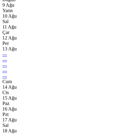
9 Ağu
Yarın
10 Ağu
Sal
11 Ağu
Çar
12 Ağu
Per
13 Ağu
---
---
---
---
---
Cum
14 Ağu
Cts
15 Ağu
Paz
16 Ağu
Pzt
17 Ağu
Sal
18 Ağu