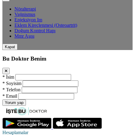
Nöralterapi
Vajinismus
Enjeksiyon Im
Eklem Kireçlenmesi (Osteoartrit)
Doğum Kontrol Hapı
Mmr Aşısı
Kapat
Bu Doktor Benim
*
İsim
*
Soyisim
*
Telefon
*
Email
Yorum yap
Hesaplamalar