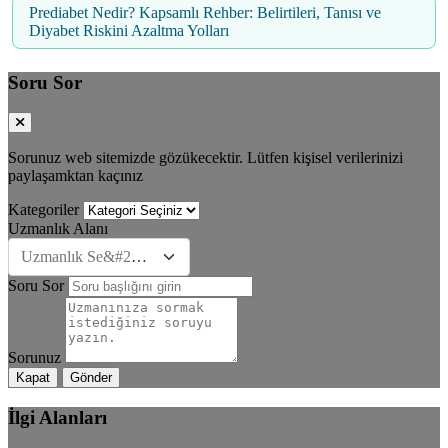
Prediabet Nedir? Kapsamlı Rehber: Belirtileri, Tanısı ve
Diyabet Riskini Azaltma Yolları
Soru Sor
Sorunuz web sitemizde gözükecektir. Lütfen kişisel verilerinizi
paylaşamktan kaçınız
Kategoriler
Uzmanlık Alanı
Uzmanlık Se&#231;iniz
Soru Sor
Sorunuz
Kapat
Gönder
İlgi Alanları