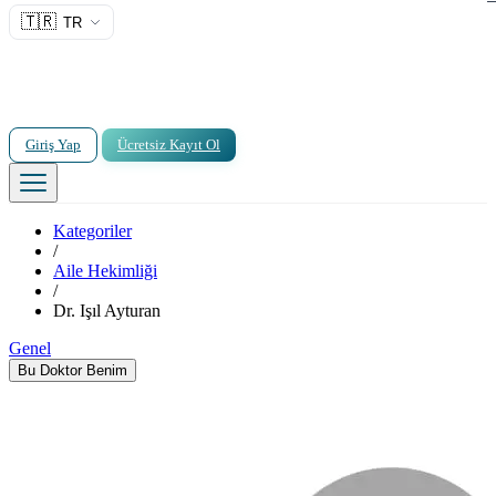
🇹🇷
TR
Giriş Yap
Ücretsiz Kayıt Ol
Kategoriler
/
Aile Hekimliği
/
Dr. Işıl Ayturan
Genel
Bu Doktor Benim