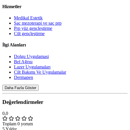
Hizmetler
Medikal Estetik
Saç mezoterapi ve saç prp
Prp yüz gençleştirme
Cilt gençleştirme
İlgi Alanları
Dolgu Uygulamasi
Bel Ağrısı
Lazer Uygulamaları
Cilt Bakımı Ve Uygulamalar
Dermapen
Daha Fazla Göster
Değerlendirmeler
0,0
Toplam 0 yorum
5 Yıldız