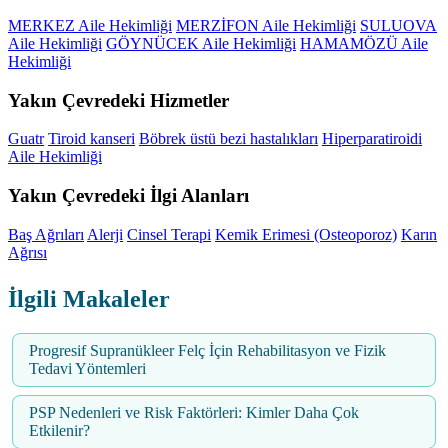
MERKEZ Aile Hekimliği
MERZİFON Aile Hekimliği
SULUOVA
Aile Hekimliği
GÖYNÜCEK Aile Hekimliği
HAMAMÖZÜ Aile
Hekimliği
Yakın Çevredeki Hizmetler
Guatr
Tiroid kanseri
Böbrek üstü bezi hastalıkları
Hiperparatiroidi
Aile Hekimliği
Yakın Çevredeki İlgi Alanları
Baş Ağrıları
Alerji
Cinsel Terapi
Kemik Erimesi (Osteoporoz)
Karın
Ağrısı
İlgili Makaleler
Progresif Supranükleer Felç İçin Rehabilitasyon ve Fizik
Tedavi Yöntemleri
PSP Nedenleri ve Risk Faktörleri: Kimler Daha Çok
Etkilenir?