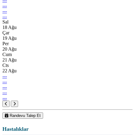
---
---
---
---
Sal
18 Ağu
Çar
19 Ağu
Per
20 Ağu
Cum
21 Ağu
Cts
22 Ağu
---
---
---
---
---
Randevu Talep Et
Hastalıklar