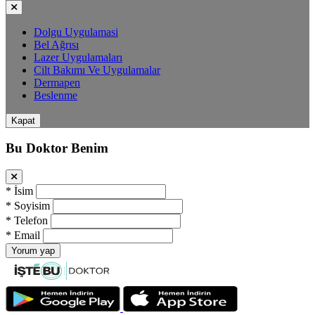
Dolgu Uygulamasi
Bel Ağrısı
Lazer Uygulamaları
Cilt Bakımı Ve Uygulamalar
Dermapen
Beslenme
Kapat
Bu Doktor Benim
*
İsim
*
Soyisim
*
Telefon
*
Email
Yorum yap