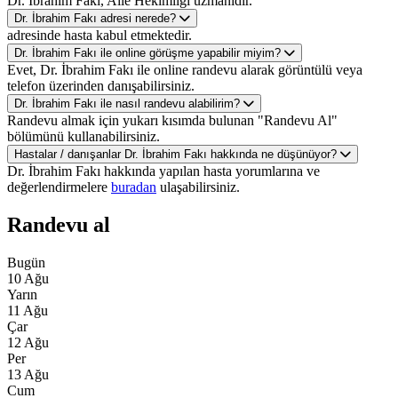
Dr. İbrahim Fakı, Aile Hekimliği uzmanıdır.
Dr. İbrahim Fakı adresi nerede?
adresinde hasta kabul etmektedir.
Dr. İbrahim Fakı ile online görüşme yapabilir miyim?
Evet, Dr. İbrahim Fakı ile online randevu alarak görüntülü veya
telefon üzerinden danışabilirsiniz.
Dr. İbrahim Fakı ile nasıl randevu alabilirim?
Randevu almak için yukarı kısımda bulunan "Randevu Al"
bölümünü kullanabilirsiniz.
Hastalar / danışanlar Dr. İbrahim Fakı hakkında ne düşünüyor?
Dr. İbrahim Fakı hakkında yapılan hasta yorumlarına ve
değerlendirmelere
buradan
ulaşabilirsiniz.
Randevu al
Bugün
10 Ağu
Yarın
11 Ağu
Çar
12 Ağu
Per
13 Ağu
Cum