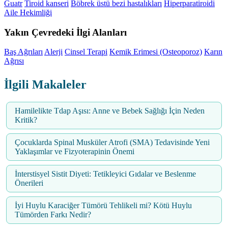
Guatr
Tiroid kanseri
Böbrek üstü bezi hastalıkları
Hiperparatiroidi
Aile Hekimliği
Yakın Çevredeki İlgi Alanları
Baş Ağrıları
Alerji
Cinsel Terapi
Kemik Erimesi (Osteoporoz)
Karın
Ağrısı
İlgili Makaleler
Hamilelikte Tdap Aşısı: Anne ve Bebek Sağlığı İçin Neden
Kritik?
Çocuklarda Spinal Musküler Atrofi (SMA) Tedavisinde Yeni
Yaklaşımlar ve Fizyoterapinin Önemi
İnterstisyel Sistit Diyeti: Tetikleyici Gıdalar ve Beslenme
Önerileri
İyi Huylu Karaciğer Tümörü Tehlikeli mi? Kötü Huylu
Tümörden Farkı Nedir?