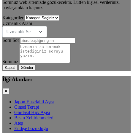
Sorunuz web sitemizde gözükecektir. Lütfen kişisel verilerinizi
paylaşamktan kaçınız
Kategoriler
Uzmanlık Alanı
Uzmanlık Se&#231;iniz
Soru Sor
Sorunuz
Kapat
Gönder
İlgi Alanları
Japon Ensefaliti Aşısı
Cinsel Terapi
Gardasil Hpv Aşısı
Besin Zehirlenmeleri
Ateş
Endişe bozukluğu