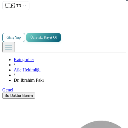
🇹🇷
TR
Giriş Yap
Ücretsiz Kayıt Ol
Kategoriler
/
Aile Hekimliği
/
Dr. İbrahim Fakı
Genel
Bu Doktor Benim