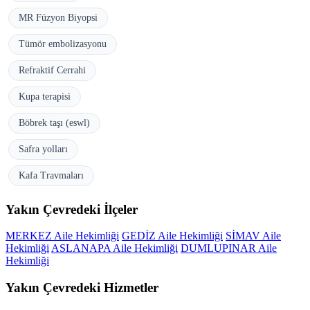
MR Füzyon Biyopsi
Tümör embolizasyonu
Refraktif Cerrahi
Kupa terapisi
Böbrek taşı (eswl)
Safra yolları
Kafa Travmaları
Yakın Çevredeki İlçeler
MERKEZ Aile Hekimliği
GEDİZ Aile Hekimliği
SİMAV Aile
Hekimliği
ASLANAPA Aile Hekimliği
DUMLUPINAR Aile
Hekimliği
Yakın Çevredeki Hizmetler