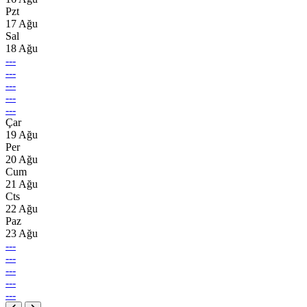
Pzt
17 Ağu
Sal
18 Ağu
---
---
---
---
---
Çar
19 Ağu
Per
20 Ağu
Cum
21 Ağu
Cts
22 Ağu
Paz
23 Ağu
---
---
---
---
---