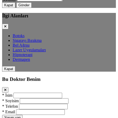
Kapat
Gönder
İlgi Alanları
Botoks
Sigarayı Bırakma
Bel Ağrısı
Lazer Uygulamaları
Hipnoterapi
Dermapen
Kapat
Bu Doktor Benim
*
İsim
*
Soyisim
*
Telefon
*
Email
Yorum yap