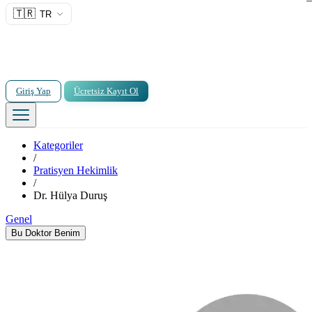
🇹🇷
TR
Giriş Yap
Ücretsiz Kayıt Ol
Kategoriler
/
Pratisyen Hekimlik
/
Dr. Hülya Duruş
Genel
Bu Doktor Benim