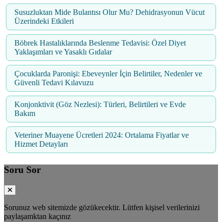
Susuzluktan Mide Bulantısı Olur Mu? Dehidrasyonun Vücut
Üzerindeki Etkileri
Böbrek Hastalıklarında Beslenme Tedavisi: Özel Diyet
Yaklaşımları ve Yasaklı Gıdalar
Çocuklarda Paronişi: Ebeveynler İçin Belirtiler, Nedenler ve
Güvenli Tedavi Kılavuzu
Konjonktivit (Göz Nezlesi): Türleri, Belirtileri ve Evde
Bakım
Veteriner Muayene Ücretleri 2024: Ortalama Fiyatlar ve
Hizmet Detayları
Soru Sor
Sorunuz web sitemizde gözükecektir. Lütfen kişisel verilerinizi
paylaşamktan kaçınız