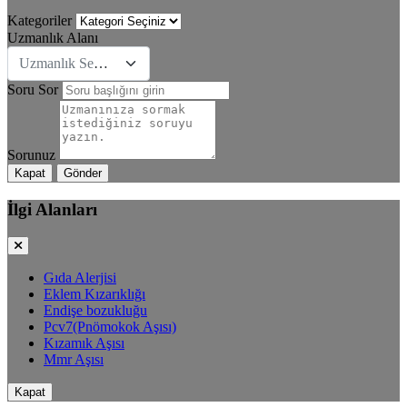
Kategoriler
Uzmanlık Alanı
Uzmanlık Se&#231;iniz
Soru Sor
Sorunuz
Kapat
Gönder
İlgi Alanları
Gıda Alerjisi
Eklem Kızarıklığı
Endişe bozukluğu
Pcv7(Pnömokok Aşısı)
Kızamık Aşısı
Mmr Aşısı
Kapat