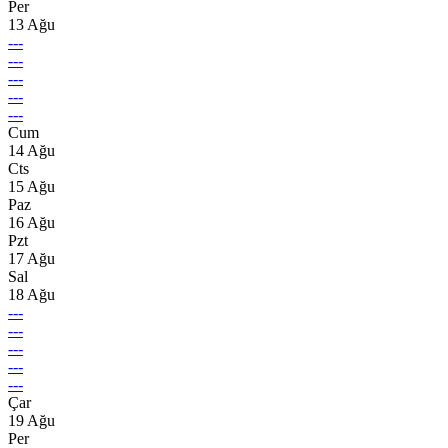
Per
13 Ağu
---
---
---
---
---
Cum
14 Ağu
Cts
15 Ağu
Paz
16 Ağu
Pzt
17 Ağu
Sal
18 Ağu
---
---
---
---
---
Çar
19 Ağu
Per