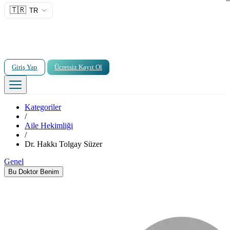
🇹🇷
TR
Giriş Yap
Ücretsiz Kayıt Ol
Kategoriler
/
Aile Hekimliği
/
Dr. Hakkı Tolgay Süzer
Genel
Bu Doktor Benim