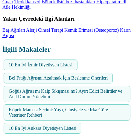
Guatr
Tiroid kanseri
Böbrek üstü bezi hastalıkları
Hiperparatiroidi
Aile Hekimliği
Yakın Çevredeki İlgi Alanları
Baş Ağrıları
Alerji
Cinsel Terapi
Kemik Erimesi (Osteoporoz)
Karın
Ağrısı
İlgili Makaleler
10 En İyi İzmir Diyetisyen Listesi
Bel Fıtığı Ağrısını Azaltmak İçin Beslenme Önerileri
Göğüs Ağrısı mı Kalp Sıkışması mı? Ayırt Edici Belirtiler ve
Acil Durum Yönetimi
Köpek Maması Seçimi: Yaşa, Cinsiyete ve Irka Göre
Veteriner Rehberi
10 En İyi Ankara Diyetisyen Listesi