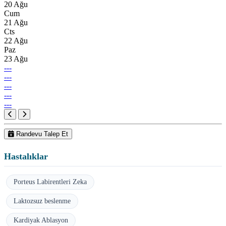
20 Ağu
Cum
21 Ağu
Cts
22 Ağu
Paz
23 Ağu
---
---
---
---
---
Randevu Talep Et
Hastalıklar
Porteus Labirentleri Zeka
Laktozsuz beslenme
Kardiyak Ablasyon