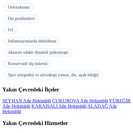
Ooforektomi
Diz problemleri
Ivf
Inflamasyonlarda debridman
Aktarım odaklı dinamik psikoterapi
Konservatif diş tedavisi
Spor ortopedisi ve artroskopi (omuz, diz, ayak bileği)
Yakın Çevredeki İlçeler
SEYHAN Aile Hekimliği
ÇUKUROVA Aile Hekimliği
YÜREĞİR
Aile Hekimliği
KARAİSALI Aile Hekimliği
ALADAĞ Aile
Hekimliği
Yakın Çevredeki Hizmetler