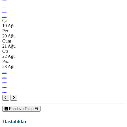
---
---
---
---
Çar
19 Ağu
Per
20 Ağu
Cum
21 Ağu
Cts
22 Ağu
Paz
23 Ağu
---
---
---
---
---
Randevu Talep Et
Hastalıklar