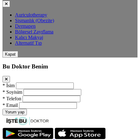
Auriculotherapy
Şişmanlık (Obezite)
Dermapen
Bölgesel Zayıflama
Kalıcı Makyaj
Alternatif Tıp
Kapat
Bu Doktor Benim
*
İsim
*
Soyisim
*
Telefon
*
Email
Yorum yap