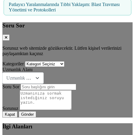
Patlayıcı Yaralanmalarında Tıbbi Yaklaşım: Blast Travması
Yönetimi ve Protokolleri
Soru Sor
Sorunuz web sitemizde gözükecektir. Lütfen kişisel verilerinizi
paylaşamktan kaçınız
Kategoriler
Uzmanlık Alanı
Uzmanlık Se&#231;iniz
Soru Sor
Sorunuz
Kapat
Gönder
İlgi Alanları