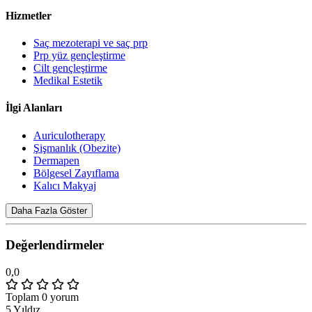
Hizmetler
Saç mezoterapi ve saç prp
Prp yüz gençleştirme
Cilt gençleştirme
Medikal Estetik
İlgi Alanları
Auriculotherapy
Şişmanlık (Obezite)
Dermapen
Bölgesel Zayıflama
Kalıcı Makyaj
Daha Fazla Göster
Değerlendirmeler
0,0
Toplam 0 yorum
5 Yıldız