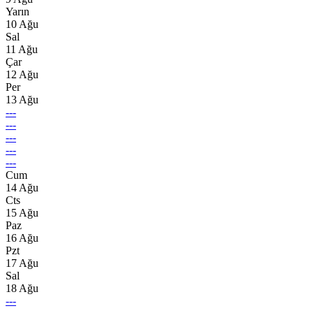
Yarın
10 Ağu
Sal
11 Ağu
Çar
12 Ağu
Per
13 Ağu
---
---
---
---
---
Cum
14 Ağu
Cts
15 Ağu
Paz
16 Ağu
Pzt
17 Ağu
Sal
18 Ağu
---