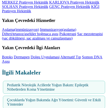
MERKEZ Pratisyen Hekimlik
KARLIOVA Pratisyen Hekimlik
SOLHAN Pratisyen Hekimlik
GENÇ Pratisyen Hekimlik
KİĞI
Pratisyen Hekimlik
Yakın Çevredeki Hizmetler
Aşılama(immünizasyon)
Immunizasyon(aşılama)
Difteri/tetanoz/aselüler boğmaca aşısı
Psikoterapi
Saç mezoterapisi
(saç dökülmesi, saç azalması ve cansızlaşması)
Yakın Çevredeki İlgi Alanları
Botoks
Dermapen
Dolgu Uygulamasi
Alternatif Tıp
Somon DNA
Aşısı
İlgili Makaleler
Pediatrik Nörolojik Acillerde Yoğun Bakım: Epileptik
Nöbetlerden Koma Yönetimine
Çocuklarda Yoğun Bakımda Ağrı Yönetimi: Güvenli ve Etkili
Yöntemler