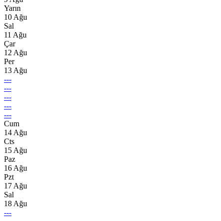
Yarın
10 Ağu
Sal
11 Ağu
Çar
12 Ağu
Per
13 Ağu
---
---
---
---
---
Cum
14 Ağu
Cts
15 Ağu
Paz
16 Ağu
Pzt
17 Ağu
Sal
18 Ağu
---