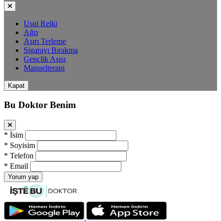
Usui Reiki
Ağrı
Aşırı Terleme
Sigarayı Bırakma
Gençlik Aşısı
Manuelterapi
Kapat
Bu Doktor Benim
*
İsim
*
Soyisim
*
Telefon
*
Email
Yorum yap