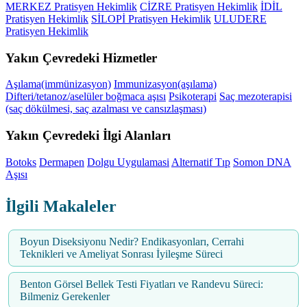
MERKEZ Pratisyen Hekimlik
CİZRE Pratisyen Hekimlik
İDİL
Pratisyen Hekimlik
SİLOPİ Pratisyen Hekimlik
ULUDERE
Pratisyen Hekimlik
Yakın Çevredeki Hizmetler
Aşılama(immünizasyon)
Immunizasyon(aşılama)
Difteri/tetanoz/aselüler boğmaca aşısı
Psikoterapi
Saç mezoterapisi
(saç dökülmesi, saç azalması ve cansızlaşması)
Yakın Çevredeki İlgi Alanları
Botoks
Dermapen
Dolgu Uygulamasi
Alternatif Tıp
Somon DNA
Aşısı
İlgili Makaleler
Boyun Diseksiyonu Nedir? Endikasyonları, Cerrahi
Teknikleri ve Ameliyat Sonrası İyileşme Süreci
Benton Görsel Bellek Testi Fiyatları ve Randevu Süreci:
Bilmeniz Gerekenler