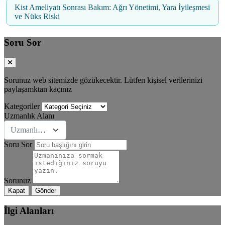
Kist Ameliyatı Sonrası Bakım: Ağrı Yönetimi, Yara İyileşmesi
ve Nüks Riski
Soru Sor
Sorunuz web sitemizde gözükecektir. Lütfen kişisel verilerinizi
paylaşamktan kaçınız
Kategoriler
Uzmanlık Alanı
Uzmanlık Se&#231;iniz
Soru Sor
Sorunuz
Kapat
Gönder
İlgi Alanları