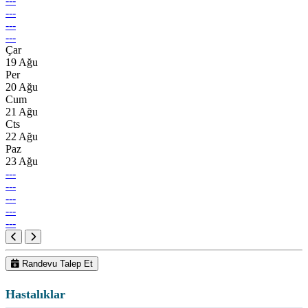
---
---
---
---
Çar
19 Ağu
Per
20 Ağu
Cum
21 Ağu
Cts
22 Ağu
Paz
23 Ağu
---
---
---
---
---
Randevu Talep Et
Hastalıklar