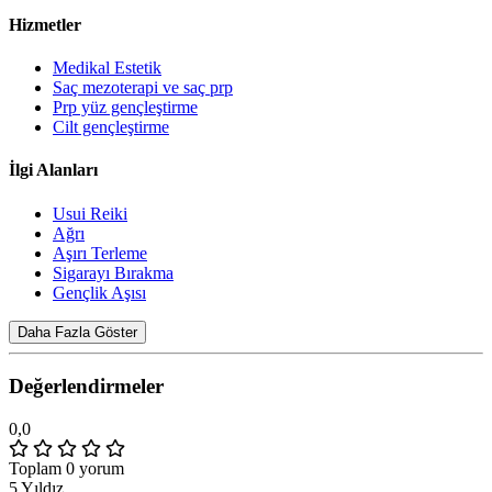
Hizmetler
Medikal Estetik
Saç mezoterapi ve saç prp
Prp yüz gençleştirme
Cilt gençleştirme
İlgi Alanları
Usui Reiki
Ağrı
Aşırı Terleme
Sigarayı Bırakma
Gençlik Aşısı
Daha Fazla Göster
Değerlendirmeler
0,0
Toplam 0 yorum
5 Yıldız