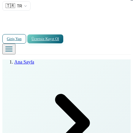
🇹🇷
TR
Giriş Yap
Ücretsiz Kayıt Ol
Ana Sayfa