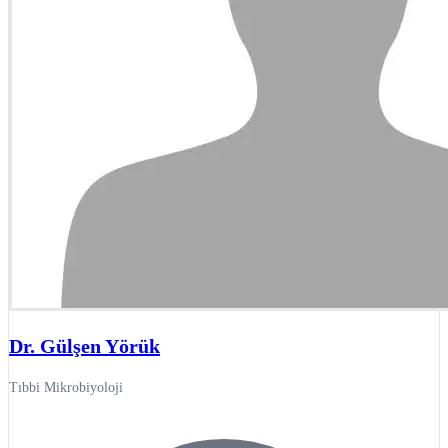
Dr. Gülşen Yörük
Tıbbi Mikrobiyoloji