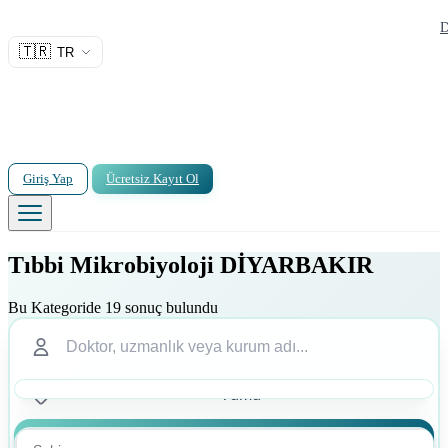
D
🇹🇷
TR
Giriş Yap
Ücretsiz Kayıt Ol
Tıbbi Mikrobiyoloji DİYARBAKIR
Bu Kategoride 19 sonuç bulundu
Ara
Ara