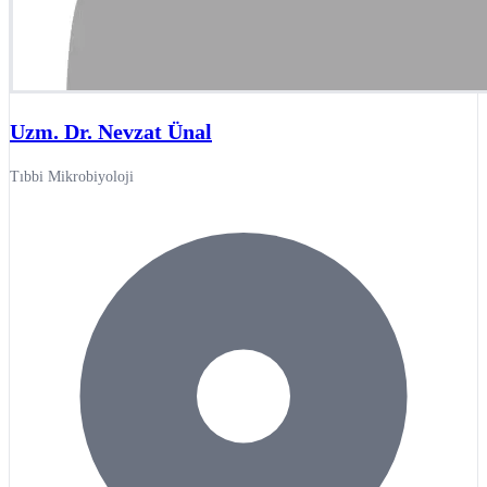
Uzm. Dr. Nevzat Ünal
Tıbbi Mikrobiyoloji