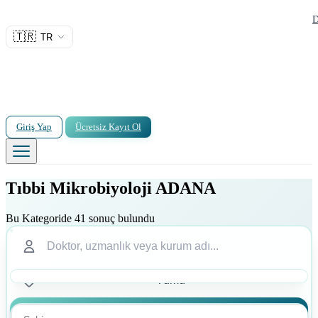
D
🇹🇷
TR
Giriş Yap
Ücretsiz Kayıt Ol
Tıbbi Mikrobiyoloji ADANA
Bu Kategoride 41 sonuç bulundu
Ara
Ara