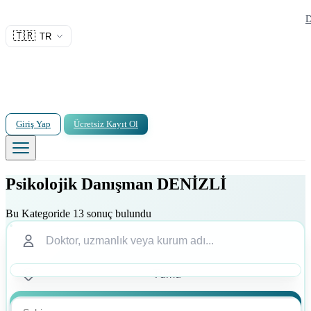
D
🇹🇷
TR
Giriş Yap
Ücretsiz Kayıt Ol
Psikolojik Danışman DENİZLİ
Bu Kategoride 13 sonuç bulundu
Ara
Ara