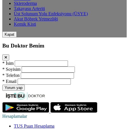
Skleroderma
Takayasu Arteriti
Üst Solunum Yolu Enfeksiyonu (ÜSYE)
Akut Böbrek Yetmezliği
Kemik Kisti
Kapat
Bu Doktor Benim
*
İsim
*
Soyisim
*
Telefon
*
Email
Yorum yap
Hesaplamalar
TUS Puan Hesaplama