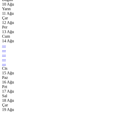
10 Ağu
Yarın
11 Ağu
Çar
12 Ağu
Per
13 Ağu
Cum
14 Ağu
---
---
---
---
---
Cts
15 Ağu
Paz
16 Ağu
Pzt
17 Ağu
Sal
18 Ağu
Çar
19 Ağu