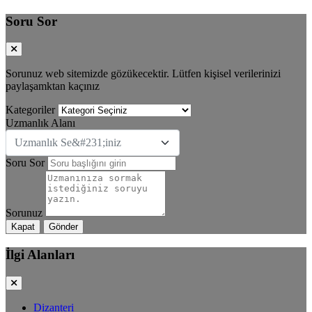
Soru Sor
Sorunuz web sitemizde gözükecektir. Lütfen kişisel verilerinizi
paylaşamktan kaçınız
Kategoriler
Uzmanlık Alanı
Uzmanlık Se&#231;iniz
Soru Sor
Sorunuz
Kapat
Gönder
İlgi Alanları
Dizanteri