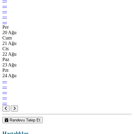
---
---
---
---
---
Per
20 Ağu
Cum
21 Ağu
Cts
22 Ağu
Paz
23 Ağu
Pzt
24 Ağu
---
---
---
---
---
Randevu Talep Et
Hastalıklar