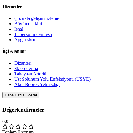
Hizmetler
Çocukta gelişimi izleme
Büyüme takibi
İshal
Tüberkülin deri testi
Apgar skoru
İlgi Alanları
Dizanteri
Skleroderma
Takayasu Arteriti
Üst Solunum Yolu Enfeksiyonu (ÜSYE)
Akut Böbrek Yetmezliği
Daha Fazla Göster
Değerlendirmeler
0,0
Toplam 0 yorum