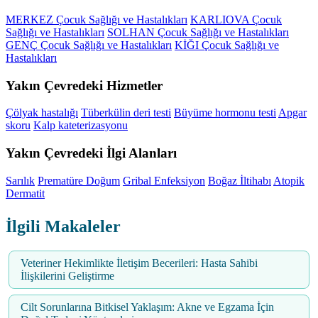
MERKEZ Çocuk Sağlığı ve Hastalıkları
KARLIOVA Çocuk
Sağlığı ve Hastalıkları
SOLHAN Çocuk Sağlığı ve Hastalıkları
GENÇ Çocuk Sağlığı ve Hastalıkları
KİĞI Çocuk Sağlığı ve
Hastalıkları
Yakın Çevredeki Hizmetler
Çölyak hastalığı
Tüberkülin deri testi
Büyüme hormonu testi
Apgar
skoru
Kalp kateterizasyonu
Yakın Çevredeki İlgi Alanları
Sarılık
Prematüre Doğum
Gribal Enfeksiyon
Boğaz İltihabı
Atopik
Dermatit
İlgili Makaleler
Veteriner Hekimlikte İletişim Becerileri: Hasta Sahibi
İlişkilerini Geliştirme
Cilt Sorunlarına Bitkisel Yaklaşım: Akne ve Egzama İçin