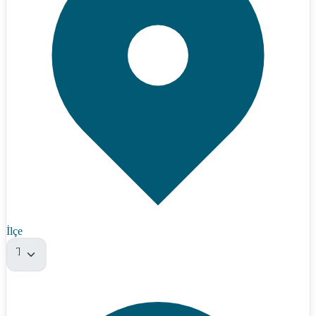
İlçe
Tümü