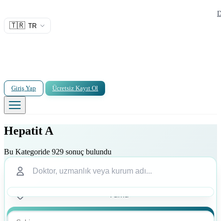
D
🇹🇷
TR
Giriş Yap
Ücretsiz Kayıt Ol
Hepatit A
Bu Kategoride 929 sonuç bulundu
Ara
Ara